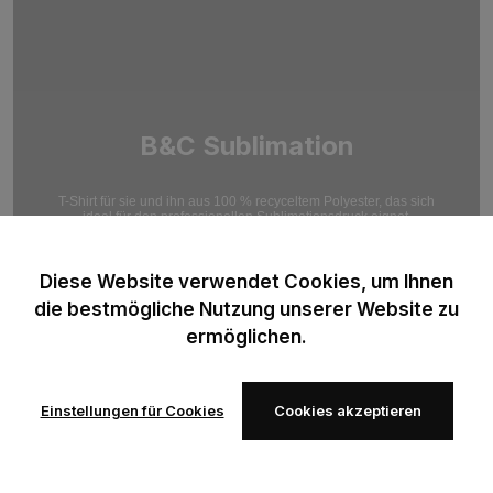
B&C Sublimation
T-Shirt für sie und ihn aus 100 % recyceltem Polyester, das sich
ideal für den professionellen Sublimationsdruck eignet.
Optimiert für hochauflösende Druckergebnisse.
Diese Website verwendet Cookies, um Ihnen
die bestmögliche Nutzung unserer Website zu
ermöglichen.
Einstellungen für Cookies
Cookies akzeptieren
Zur
Zur
Wunschliste
Wunschliste
hinzufügen
hinzufügen