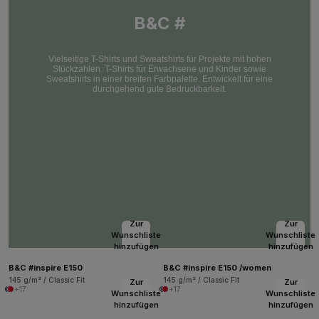
B&C #
Vielseitige T-Shirts und Sweatshirts für Projekte mit hohen
Stückzahlen. T-Shirts für Erwachsene und Kinder sowie
Sweatshirts in einer breiten Farbpalette. Entwickelt für eine
durchgehend gute Bedruckbarkeit.
Zur
Zur
Wunschliste
Wunschliste
hinzufügen
hinzufügen
B&C #inspire E150
B&C #inspire E150 /women
145 g/m² / Classic Fit
145 g/m² / Classic Fit
Zur
Zur
+17
+17
Wunschliste
Wunschliste
hinzufügen
hinzufügen