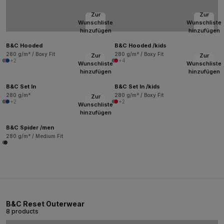
Zur
Zur
Wunschliste
Wunschliste
hinzufügen
hinzufügen
B&C Hooded
B&C Hooded /kids
280 g/m² / Boxy Fit
280 g/m² / Boxy Fit
Zur
Zur
+2
+4
Wunschliste
Wunschliste
hinzufügen
hinzufügen
B&C Set In
B&C Set In /kids
280 g/m²
280 g/m² / Boxy Fit
Zur
+2
+2
Wunschliste
hinzufügen
B&C Spider /men
280 g/m² / Medium Fit
B&C Reset Outerwear
8 products