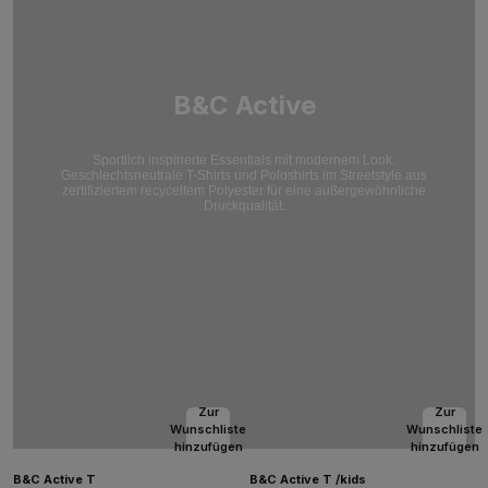
B&C Active
Sportlich inspirierte Essentials mit modernem Look.
Geschlechtsneutrale T-Shirts und Poloshirts im Streetstyle aus
zertifiziertem recyceltem Polyester für eine außergewöhnliche
Druckqualität.
Zur
Zur
Wunschliste
Wunschliste
hinzufügen
hinzufügen
B&C Active T
B&C Active T /kids