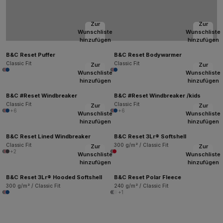
Zur
Zur
Wunschliste
Wunschliste
hinzufügen
hinzufügen
B&C Reset Puffer
B&C Reset Bodywarmer
Classic Fit
Classic Fit
Zur
Zur
Wunschliste
Wunschliste
hinzufügen
hinzufügen
B&C #Reset Windbreaker
B&C #Reset Windbreaker /kids
Classic Fit
Classic Fit
Zur
Zur
+6
+6
Wunschliste
Wunschliste
hinzufügen
hinzufügen
B&C Reset Lined Windbreaker
B&C Reset 3Lr® Softshell
Classic Fit
300 g/m² / Classic Fit
Zur
Zur
+2
Wunschliste
Wunschliste
hinzufügen
hinzufügen
B&C Reset 3Lr® Hooded Softshell
B&C Reset Polar Fleece
300 g/m² / Classic Fit
240 g/m² / Classic Fit
+1