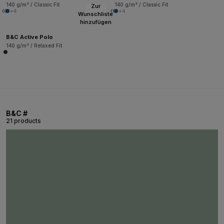
140 g/m² / Classic Fit
140 g/m² / Classic Fit
Zur
+4
+4
Wunschliste
hinzufügen
B&C Active Polo
140 g/m² / Relaxed Fit
B&C #
21 products