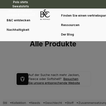
Polo shirts
Sweatshirts
Reset Outerwear
Jackets & Fleeces
Finden Sie einen vertriebspar
B&C entdecken
Ressourcen
Nachhaltigkeit
Der Blog
Alle Produkte
Auf der Suche nach mehr Jacken,
Fleece oder Softshell?
Besuchen
Sie unsere entsprechende Website
Stil
Kollektion
Needs
Geschlecht
Stoff
Zusammensetzun