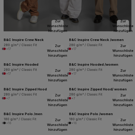
Zur
Zur
Wunschliste
Wunschliste
hinzufügen
hinzufügen
B&C Inspire Crew Neck
B&C Inspire Crew Neck /women
280 g/m² / Classic Fit
280 g/m² / Classic Fit
Zur
Zur
+17
+17
Wunschliste
Wunschliste
hinzufügen
hinzufügen
B&C Inspire Hooded
B&C Inspire Hooded /women
280 g/m² / Classic Fit
280 g/m² / Classic Fit
Zur
Zur
+17
+17
Wunschliste
Wunschliste
hinzufügen
hinzufügen
B&C Inspire Zipped Hood
B&C Inspire Zipped Hood/ women
280 g/m² / Classic Fit
280 g/m² / Classic Fit
Zur
Zur
+7
+7
Wunschliste
Wunschliste
hinzufügen
hinzufügen
B&C Inspire Polo /men
B&C Inspire Polo /women
180 g/m² / Classic Fit
180 g/m² / Classic Fit
Zur
Zur
+16
+16
Wunschliste
Wunschliste
hinzufügen
hinzufügen