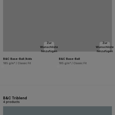
Zur
Zur
Wunschliste
Wunschliste
hinzufügen
hinzufügen
B&C Base-Ball /kids
B&C Base-Ball
185 g/m² / Classic Fit
185 g/m² / Classic Fit
B&C Triblend
4 products