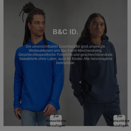
B&C ID.
Die unverzichtbaren Essentials für groß angelegte
Werbeaktionen und das Event-Merchandising.
Geschlechtsspezifische Poloshirts und geschlechtsneutrale
Sweatshirts ohne Label, auch für Kinder. Alle hervorragend
bedruckbar.
Zur
Zur
Wunschliste
Wunschliste
hinzufügen
hinzufügen