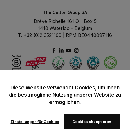
The Cotton Group SA
Drève Richelle 161 O - Box 5
1410 Waterloo - Belgium
T. +32 (0)2 3521100 | RPM BE0440097116
Diese Website verwendet Cookies, um Ihnen
die bestmögliche Nutzung unserer Website zu
ermöglichen.
Einstellungen für Cookies
Cookies akzeptieren
© 2024 B&C All rights reserved
B&C General Sales Conditions
Privacy Policy
Image Policy
Cookies