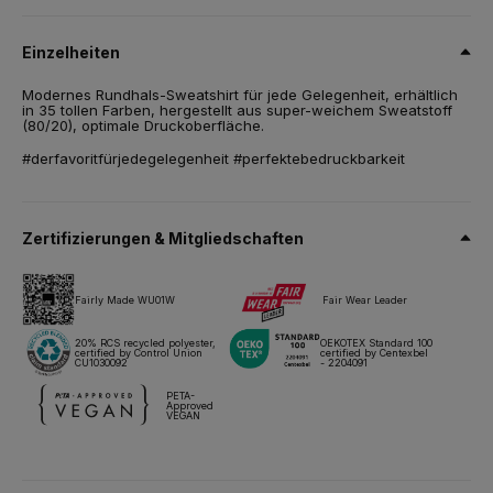
80 % einlaufvorbehandelte, ringgesponnene Baumwolle / 20%
Recyceltes Polyester - RCS zertifiziert. French Terry.
Einzelheiten
Grösse
Modernes Rundhals-Sweatshirt für jede Gelegenheit, erhältlich
XS,
S,
M,
L,
XL,
2XL,
3XL,
4XL*,
5XL*
in 35 tollen Farben, hergestellt aus super-weichem Sweatstoff
(80/20), optimale Druckoberfläche.
Gewicht
280 g/m²
#derfavoritfürjedegelegenheit #perfektebedruckbarkeit
Verpackung
5 St./Polybeutel & 30 St./Karton
Zertifizierungen & Mitgliedschaften
Pflegehinweise
Fairly Made WU01W
Fair Wear Leader
Alle unsere Produkte sind für alle Drucktechniken getestet und
zugelassen.
20% RCS recycled polyester,
OEKOTEX Standard 100
certified by Control Union
certified by Centexbel
CU1030092
- 2204091
Datenblatt
Größen & Maßnahmen
PETA-
Approved
VEGAN