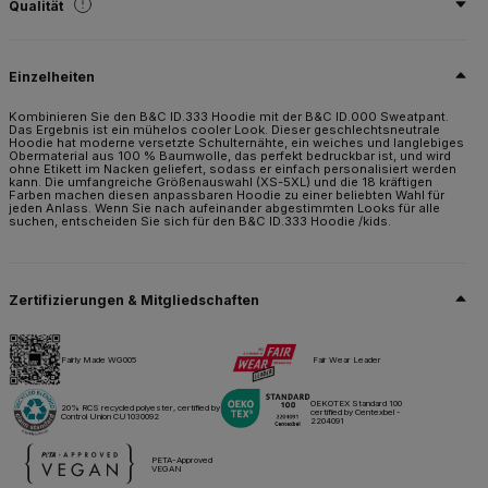
Qualität
80 % einlaufvorbehandelte ringgesponnene Baumwolle / 20 % recycelter
Polyester – RCS-zertifiziert
Einzelheiten
Grösse
S,
M,
L,
XL,
2XL,
3XL,
4XL*,
5XL*,
XS/15+
Kombinieren Sie den B&C ID.333 Hoodie mit der B&C ID.000 Sweatpant.
Das Ergebnis ist ein mühelos cooler Look. Dieser geschlechtsneutrale
Hoodie hat moderne versetzte Schulternähte, ein weiches und langlebiges
Gewicht
Obermaterial aus 100 % Baumwolle, das perfekt bedruckbar ist, und wird
280 g/m²
ohne Etikett im Nacken geliefert, sodass er einfach personalisiert werden
kann. Die umfangreiche Größenauswahl (XS-5XL) und die 18 kräftigen
Farben machen diesen anpassbaren Hoodie zu einer beliebten Wahl für
Verpackung
jeden Anlass. Wenn Sie nach aufeinander abgestimmten Looks für alle
10 St./Polybeutel & 30 St./Karton
suchen, entscheiden Sie sich für den B&C ID.333 Hoodie /kids.
Pflegehinweise
Zertifizierungen & Mitgliedschaften
Alle unsere Produkte sind für alle Drucktechniken getestet und zugelassen.
Fairly Made WG005
Fair Wear Leader
Datenblatt
Größen & Maßnahmen
OEKOTEX Standard 100
20% RCS recycled polyester, certified by
certified by Centexbel -
Control Union CU1030092
2204091
PETA-Approved
VEGAN