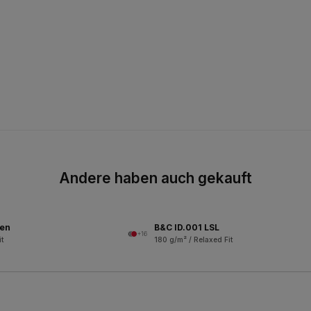
Andere haben auch gekauft
men
B&C ID.001 LSL
+16
t
180 g/m² / Relaxed Fit