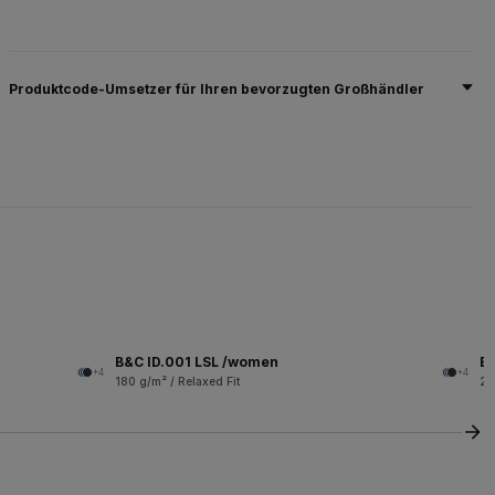
Produktcode-Umsetzer für Ihren bevorzugten Großhändler
B&C ID.001 LSL /women
B&
+4
+4
180 g/m² / Relaxed Fit
28