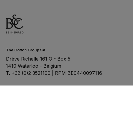
The Cotton Group SA
Drève Richelle 161 O - Box 5
1410 Waterloo - Belgium
T. +32 (0)2 3521100 | RPM BE0440097116