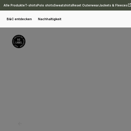
Alle Produkte
T-shirts
Polo shirts
Sweatshirts
Reset Outerwear
Jackets & Fleeces
Sweatshirts
B&C ID.
B&C ID.333 Hoodie
B&C entdecken
Nachhaltigkeit