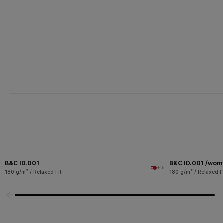
B&C ID.001
B&C ID.001 /wo
+16
180 g/m² / Relaxed Fit
180 g/m² / Relaxed Fi