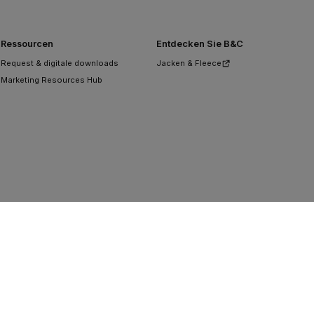
Ressourcen
Entdecken Sie B&C
Request & digitale downloads
Jacken & Fleece
Marketing Resources Hub