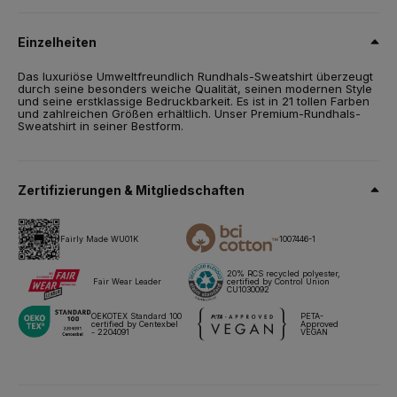
80% einlaufvorbehandelte, ringgesponnene, Baumwolle,
gekämmt - 20% Recyceltes Polyester - RCS zertifiziert
Einzelheiten
Grösse
Das luxuriöse Umweltfreundlich Rundhals-Sweatshirt überzeugt
XS,
S,
M,
L,
XL,
2XL,
3XL,
4XL*
durch seine besonders weiche Qualität, seinen modernen Style
und seine erstklassige Bedruckbarkeit. Es ist in 21 tollen Farben
Gewicht
und zahlreichen Größen erhältlich. Unser Premium-Rundhals-
280 g/m²
Sweatshirt in seiner Bestform.
Verpackung
5 St./Polybeutel & 30 St./Karton
Zertifizierungen & Mitgliedschaften
Pflegehinweise
Fairly Made WU01K
1007446-1
Alle unsere Produkte sind für alle Drucktechniken getestet und
zugelassen.
20% RCS recycled polyester,
Fair Wear Leader
certified by Control Union
CU1030092
Datenblatt
Größen & Maßnahmen
OEKOTEX Standard 100
PETA-
certified by Centexbel
Approved
- 2204091
VEGAN