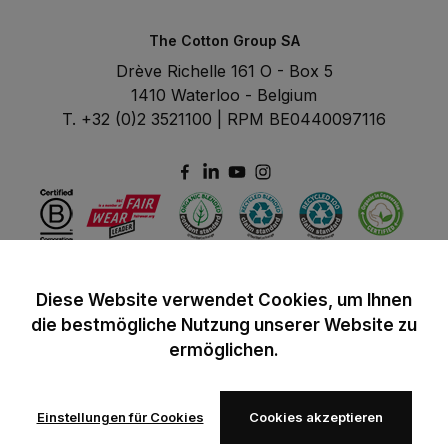
The Cotton Group SA
Drève Richelle 161 O - Box 5
1410 Waterloo - Belgium
T. +32 (0)2 3521100 | RPM BE0440097116
Diese Website verwendet Cookies, um Ihnen
die bestmögliche Nutzung unserer Website zu
ermöglichen.
Einstellungen für Cookies
Cookies akzeptieren
© 2024 B&C All rights reserved
B&C General Sales Conditions
Privacy Policy
Image Policy
Cookies