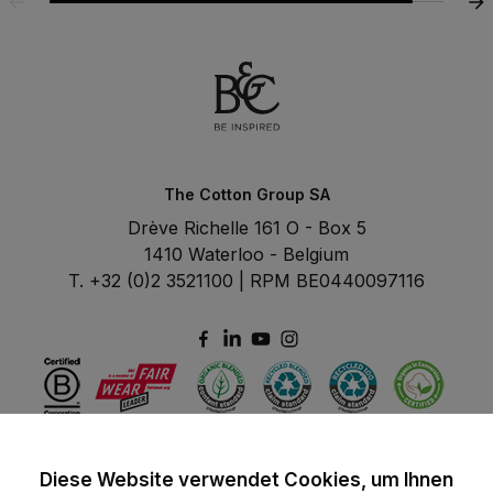
The Cotton Group SA
Drève Richelle 161 O - Box 5
1410 Waterloo - Belgium
T. +32 (0)2 3521100 | RPM BE0440097116
Diese Website verwendet Cookies, um Ihnen