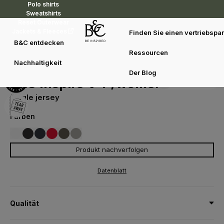
Polo shirts
Sweatshirts
Reset Outerwear
Jackets & Fleeces
Finden Sie einen vertriebspar
B&C entdecken
Ressourcen
T-shirts
T-shirts
B&C Inspire V T /women
Nachhaltigkeit
TW045
Der Blog
Duo concept
B&C Inspire V T /women
Single jersey
Farben
Produkt nachverfolgen
001
002
003
004
555
671
WHITE
BLACK
NAVY
RED
KHAKI
LIGHT GREY
Datenblatt
Qualität
100% baumwolle - gekämmte, Bio-Baumwolle oder In