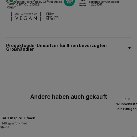
cotton, certified by Control Union
certified by Centexbel
CERT CU1030092
- 2204091
PETA-
Approved
VEGAN
Produktcode-Umsetzer für Ihren bevorzugten
Großhändler
Andere haben auch gekauft
Zur
Wunschlist
hinzufügen
B&C Inspire T /men
140 g/m² / Fitted
+14