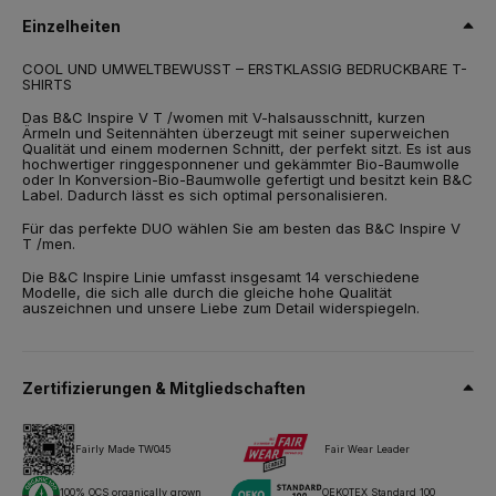
Konversion-Bio-Baumwolle
Einzelheiten
Grösse
COOL UND UMWELTBEWUSST – ERSTKLASSIG BEDRUCKBARE T-
XS,
S,
M,
L,
XL,
2XL
SHIRTS
Gewicht
Das B&C Inspire V T /women mit V-halsausschnitt, kurzen
140 g/m²
Ärmeln und Seitennähten überzeugt mit seiner superweichen
Qualität und einem modernen Schnitt, der perfekt sitzt. Es ist aus
hochwertiger ringgesponnener und gekämmter Bio-Baumwolle
Verpackung
oder In Konversion-Bio-Baumwolle gefertigt und besitzt kein B&C
10 St./Polybeutel & 50 St./Karton
Label. Dadurch lässt es sich optimal personalisieren.
Pflegehinweise
Für das perfekte DUO wählen Sie am besten das B&C Inspire V
T /men.
Die B&C Inspire Linie umfasst insgesamt 14 verschiedene
Alle unsere Produkte sind für alle Drucktechniken getestet und
Modelle, die sich alle durch die gleiche hohe Qualität
zugelassen.
auszeichnen und unsere Liebe zum Detail widerspiegeln.
Datenblatt
Größen & Maßnahmen
Zertifizierungen & Mitgliedschaften
Fairly Made TW045
Fair Wear Leader
100% OCS organically grown
OEKOTEX Standard 100