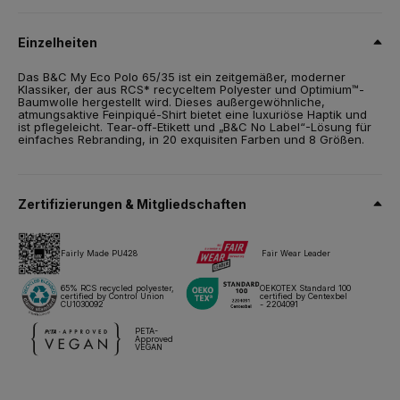
65 % Optimium™ RCS-zertifiziertes recyceltes Polyester / 35 %
Optimium™ vorgeschrumpfte, ringgesponnene Baumwolle
Einzelheiten
Grösse
Das B&C My Eco Polo 65/35 ist ein zeitgemäßer, moderner
S,
M,
L,
XL,
2XL,
3XL,
4XL*,
5XL*
Klassiker, der aus RCS* recyceltem Polyester und Optimium™-
Baumwolle hergestellt wird. Dieses außergewöhnliche,
Gewicht
atmungsaktive Feinpiqué-Shirt bietet eine luxuriöse Haptik und
180 g/m²
ist pflegeleicht. Tear-off-Etikett und „B&C No Label“-Lösung für
einfaches Rebranding, in 20 exquisiten Farben und 8 Größen.
Verpackung
10 St./Polybeutel & 50 St./Karton
*4XL bis 5XL - nur 5 St./Polybeutel
Zertifizierungen & Mitgliedschaften
Pflegehinweise
Fairly Made PU428
Fair Wear Leader
Alle unsere Produkte sind für alle Drucktechniken getestet und
zugelassen.
65% RCS recycled polyester,
OEKOTEX Standard 100
certified by Control Union
certified by Centexbel
CU1030092
- 2204091
Datenblatt
Größen & Maßnahmen
PETA-
Approved
VEGAN