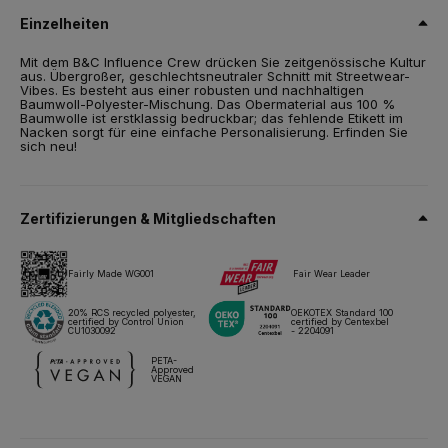
20 % polyester recyclé certifié RCS
Einzelheiten
Grösse
Mit dem B&C Influence Crew drücken Sie zeitgenössische Kultur
XS,
S,
M,
L,
XL,
2XL,
3XL,
4XL*,
5XL*
aus. Übergroßer, geschlechtsneutraler Schnitt mit Streetwear-
Vibes. Es besteht aus einer robusten und nachhaltigen
Gewicht
Baumwoll-Polyester-Mischung. Das Obermaterial aus 100 %
350 g/m²
Baumwolle ist erstklassig bedruckbar; das fehlende Etikett im
Nacken sorgt für eine einfache Personalisierung. Erfinden Sie
sich neu!
Verpackung
5 St./Polybeutel & 20 St./Karton
Pflegehinweise
Zertifizierungen & Mitgliedschaften
Alle unsere Produkte sind für alle Drucktechniken getestet und
zugelassen.
Fairly Made WG001
Fair Wear Leader
20% RCS recycled polyester,
OEKOTEX Standard 100
certified by Control Union
certified by Centexbel
Datenblatt
Größen & Maßnahmen
CU1030092
- 2204091
PETA-
Approved
VEGAN