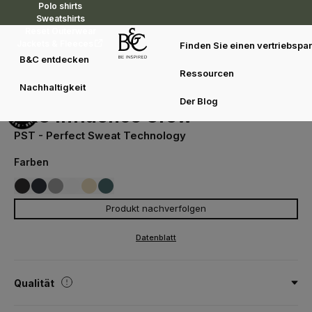
Polo shirts
Sweatshirts
Reset Outerwear
Jackets & Fleeces
Finden Sie einen vertriebspar
B&C entdecken
Ressourcen
Sweatshirts
Merchandising
B&C Influence Crew
Nachhaltigkeit
WG001
Der Blog
B&C Influence Crew
PST - Perfect Sweat Technology
Farben
Produkt nachverfolgen
002
003
001
121
620
447
BLACK
NAVY
WHITE
MASTIC
SPORT GREY
AMALFI TEAL
Datenblatt
Qualität
80 % coton prérétréci ring-spun (investing in Better Cotton*) /