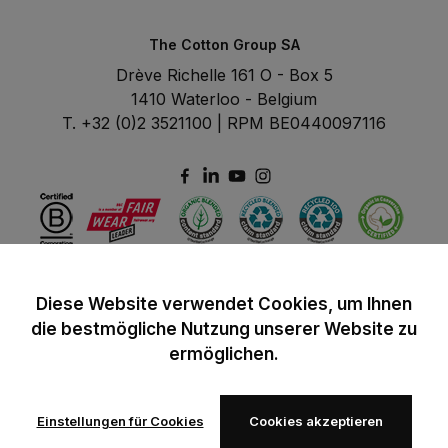
The Cotton Group SA
Drève Richelle 161 O - Box 5
1410 Waterloo - Belgium
T. +32 (0)2 3521100 | RPM BE0440097116
Diese Website verwendet Cookies, um Ihnen
die bestmögliche Nutzung unserer Website zu
ermöglichen.
Einstellungen für Cookies
Cookies akzeptieren
© 2024 B&C All rights reserved
B&C General Sales Conditions
Privacy Policy
Image Policy
Cookies