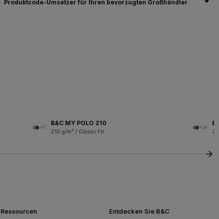
Produktcode-Umsetzer für Ihren bevorzugten Großhändler
B&C MY POLO 210
B
+11
+26
210 g/m² / Classic Fit
21
Ressourcen
Entdecken Sie B&C