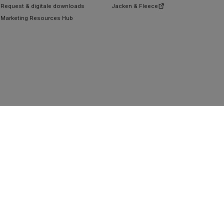
Request & digitale downloads
Jacken & Fleece
Marketing Resources Hub