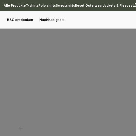
Alle Produkte
T-shirts
Polo shirts
Sweatshirts
Reset Outerwear
Jackets & Fleeces
Poloshirts
B&C My Polo
B&C MY POLO 180 /WOMEN
B&C entdecken
Nachhaltigkeit