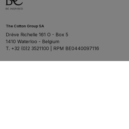
The Cotton Group SA
Drève Richelle 161 O - Box 5
1410 Waterloo - Belgium
T. +32 (0)2 3521100 | RPM BE0440097116