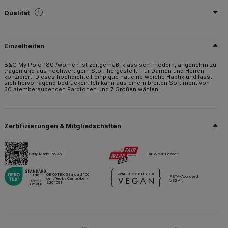
Qualität
100 % Optimium™vorgeschrumpfte, ringgesponnene Baumwolle
Einzelheiten
Grösse
XS,
S,
M,
L,
XL,
2XL,
3XL*
B&C My Polo 180 /women ist zeitgemäß, klassisch-modern, angenehm zu
tragen und aus hochwertigem Stoff hergestellt. Für Damen und Herren
Gewicht
konzipiert. Dieses hochdichte Feinpiqué hat eine weiche Haptik und lässt
180 g/m²
sich hervorragend bedrucken. Ich kann aus einem breiten Sortiment von
30 atemberaubenden Farbtönen und 7 Größen wählen.
Verpackung
10 St./Polybeutel & 50 St./Karton
*2XL bis 3XL - nur 5 St./Polybeutel
Zertifizierungen & Mitgliedschaften
Pflegehinweise
Fairly Made PW461
Fair Wear Leader
Alle unsere Produkte sind für alle Drucktechniken getestet und zugelassen.
OEKOTEX Standard 100
PETA-Approved
certified by Centexbel -
VEGAN
Datenblatt
Größen & Maßnahmen
2204091