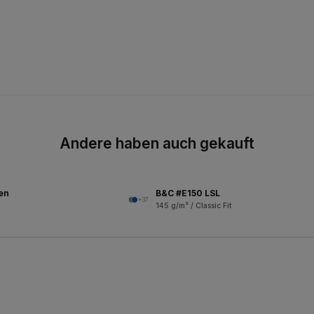
Andere haben auch gekauft
en
B&C #E150 LSL
+37
145 g/m² / Classic Fit