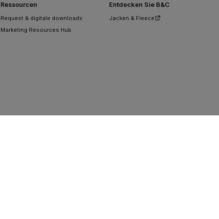
Ressourcen
Entdecken Sie B&C
Request & digitale downloads
Jacken & Fleece
Marketing Resources Hub