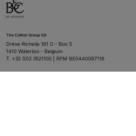
The Cotton Group SA
Drève Richelle 161 O - Box 5
1410 Waterloo - Belgium
T. +32 (0)2 3521100 | RPM BE0440097116