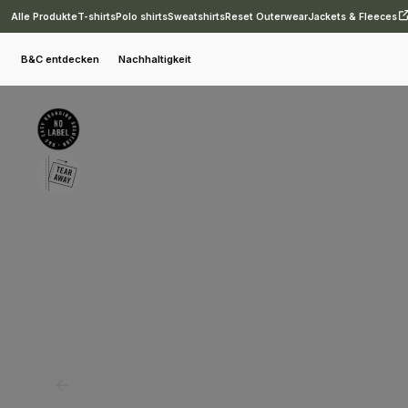
Alle Produkte
T-shirts
Polo shirts
Sweatshirts
Reset Outerwear
Jackets & Fleeces
T-shirts
Merchandising
B&C #inspire E150
B&C entdecken
Nachhaltigkeit