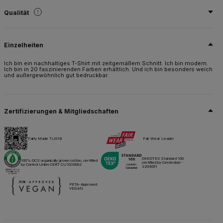
Qualität
100% einlaufvorbehandelte, ringgesponnene, gekämmte, zertifizierte Bio-
Baumwolle
Einzelheiten
Grösse
XS,
S,
M,
L,
XL,
2XL,
3XL,
4XL*,
5XL*
Ich bin ein nachhaltiges T-Shirt mit zeitgemäßem Schnitt. Ich bin modern.
Ich bin in 20 faszinierenden Farben erhältlich. Und ich bin besonders weich
und außergewöhnlich gut bedruckbar.
Gewicht
145 g/m²
Verpackung
10 St./Polybeutel & 100 St./Karton
Zertifizierungen & Mitgliedschaften
Pflegehinweise
Fairly Made TU01B
Fair Wear Leader
Alle unsere Produkte sind für alle Drucktechniken getestet und zugelassen.
OEKOTEX Standard 100
100% OCS organically grown cotton, certified
certified by Centexbel -
by Control Union CERT CU1030092
2204091
Datenblatt
Größen & Maßnahmen
PETA-Approved
VEGAN