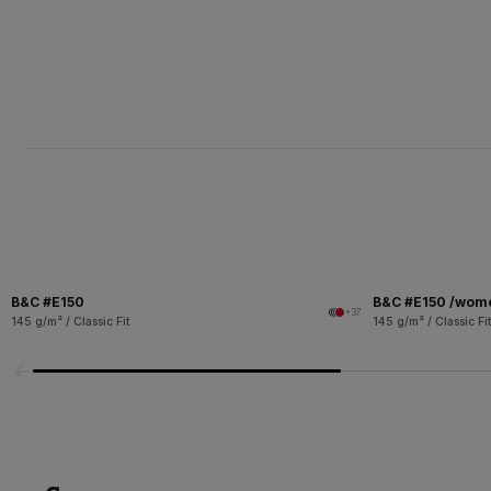
B&C #E150
B&C #E150 /wom
+37
145 g/m² / Classic Fit
145 g/m² / Classic Fit