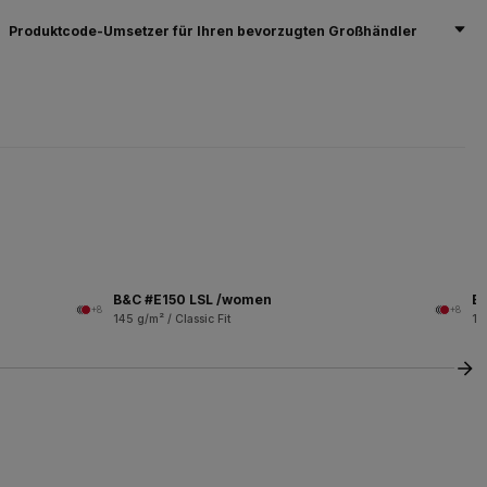
Produktcode-Umsetzer für Ihren bevorzugten Großhändler
B&C #E150 LSL /women
B
+8
+8
145 g/m² / Classic Fit
18