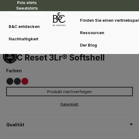
Polo shirts
Sweatshirts
Reset Outerwear
Jackets & Fleeces
Finden Sie einen vertriebspar
B&C entdecken
Ressourcen
Reset Outerwear
Zertifizierte Fasern
B&C Reset 3Lr®
Nachhaltigkeit
Softshell
Der Blog
JG005
B&C Reset 3Lr® Softshell
Farben
Produkt nachverfolgen
002
003
004
BLACK
NAVY
RED
Datenblatt
Qualität
Recyceltes 3-Lagen-Material (3Lr®): 92% recycelter Polyester