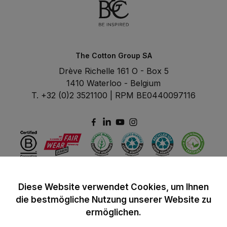
The Cotton Group SA
Drève Richelle 161 O - Box 5
1410 Waterloo - Belgium
T. +32 (0)2 3521100 | RPM BE0440097116
Diese Website verwendet Cookies, um Ihnen
die bestmögliche Nutzung unserer Website zu
ermöglichen.