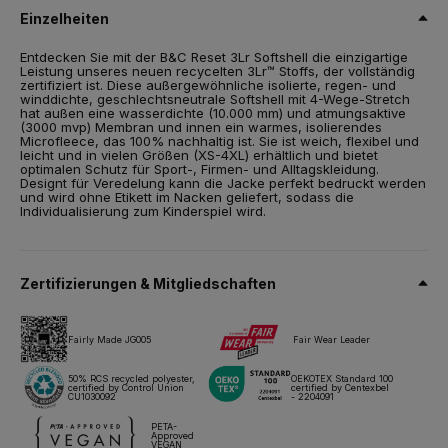
(RCS-zertifiziert), 5% Membran aus recyceltem TPU
Einzelheiten
(thermoplastisches Polyurethan), 3% Elastan
Wasserdicht 10.000 mm, atmungsaktiv 3.000 mvp, winddicht
Entdecken Sie mit der B&C Reset 3Lr Softshell die einzigartige
Leistung unseres neuen recycelten 3Lr™ Stoffs, der vollständig
DWR-Imprägnierung (dauerhaft wasserabweisend)
zertifiziert ist. Diese außergewöhnliche isolierte, regen- und
winddichte, geschlechtsneutrale Softshell mit 4-Wege-Stretch
PFAS- und fluorfrei – konform mit OEKO-TEX® STANDARD 100
hat außen eine wasserdichte (10.000 mm) und atmungsaktive
(Januar 2024)
(3000 mvp) Membran und innen ein warmes, isolierendes
Microfleece, das 100% nachhaltig ist. Sie ist weich, flexibel und
leicht und in vielen Größen (XS-4XL) erhältlich und bietet
Grösse
optimalen Schutz für Sport-, Firmen- und Alltagskleidung.
XS,
S,
M,
L,
XL,
2XL,
3XL,
4XL
Designt für Veredelung kann die Jacke perfekt bedruckt werden
und wird ohne Etikett im Nacken geliefert, sodass die
Gewicht
Individualisierung zum Kinderspiel wird.
300 g/m²
Verpackung
XXXXL 30 St./Karton
Zertifizierungen & Mitgliedschaften
Pflegehinweise
Fairly Made JG005
Fair Wear Leader
Alle unsere Produkte sind für alle Drucktechniken getestet und
50% RCS recycled polyester,
OEKOTEX Standard 100
zugelassen.
certified by Control Union
certified by Centexbel
CU1030092
- 2204091
PETA-
Approved
Datenblatt
Größen & Maßnahmen
VEGAN