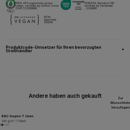
100% OCS organically grown
OEKOTEX Standard 100
cotton, certified by Control Union
certified by Centexbel
CERT CU1030092
- 2204091
PETA-
Approved
VEGAN
Produktcode-Umsetzer für Ihren bevorzugten
Großhändler
Andere haben auch gekauft
Zur
Wunschlist
hinzufügen
B&C Inspire T /men
140 g/m² / Fitted
+14