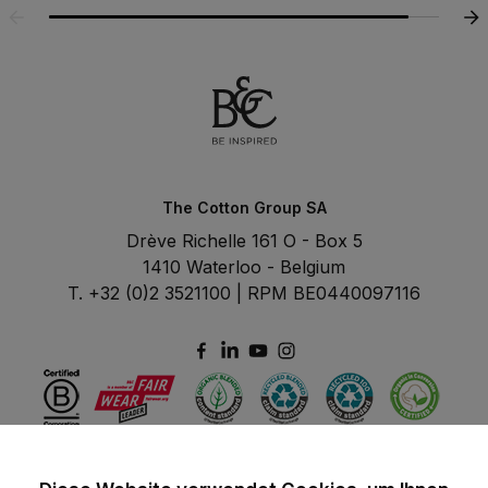
The Cotton Group SA
Drève Richelle 161 O - Box 5
1410 Waterloo - Belgium
T. +32 (0)2 3521100 | RPM BE0440097116