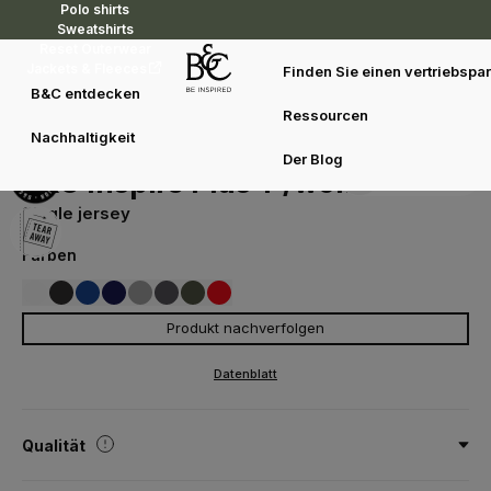
Polo shirts
Sweatshirts
Reset Outerwear
Jackets & Fleeces
Finden Sie einen vertriebspar
B&C entdecken
Ressourcen
T-shirts
Merchandising
B&C Inspire Plus T /women
Nachhaltigkeit
TW049
Der Blog
Duo concept
B&C Inspire Plus T /women
Single jersey
Farben
Produkt nachverfolgen
001
002
008
620
670
552
007
WHITE
BLACK
COBALT BLUE
SPORT GREY
DARK GREY
URBAN KHAKI
FIRE RED
Datenblatt
006
NAVY BLUE
(URBAN NAVY)
Qualität
100% baumwolle - gekämmte, ringgesponnene Bio-Baumwolle