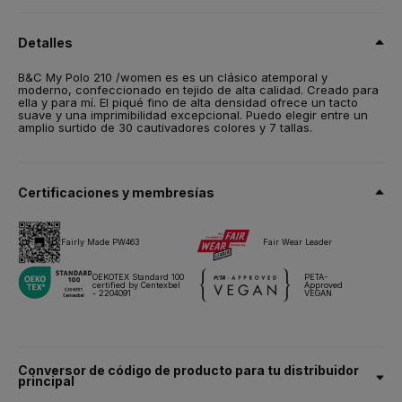
100 % algodón Optimium™ preencogido hilo de malla continua
(ring-spun)
Detalles
Talla
B&C My Polo 210 /women es es un clásico atemporal y
XS,
S,
M,
L,
XL,
2XL,
3XL*
moderno, confeccionado en tejido de alta calidad. Creado para
ella y para mí. El piqué fino de alta densidad ofrece un tacto
Peso
suave y una imprimibilidad excepcional. Puedo elegir entre un
210 g/m²
amplio surtido de 30 cautivadores colores y 7 tallas.
Embalaje
10 unidades/bolsa & 50 unidades/caja
*2XL a 3XL - sólo se venden por 5 unidades/bolsa
Certificaciones y membresías
Instrucciones de lavado
Fairly Made PW463
Fair Wear Leader
Todos nuestros productos han sido probados y aprobados para
todas las técnicas de impresión.
OEKOTEX Standard 100
PETA-
certified by Centexbel
Approved
- 2204091
VEGAN
Ficha técnica
Tallas y medidas
Conversor de código de producto para tu distribuidor
principal