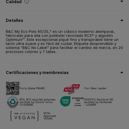
Calidad
65 % poliéster reciclado Optimium™ con certificación RCS / 35
% algodón Optimium™ preencogido hilado en anillo
Detalles
Talla
B&C My Eco Polo 65/35_° es un clásico moderno atemporal,
XS,
S,
M,
L,
XL,
2XL*,
3XL*
fabricado para ella con poliéster reciclado RCS* y algodón
Optimium™. Este excepcional piqué fino y transpirable tiene un
Peso
tacto ultra suave y es fácil de cuidar. Etiqueta desprendible y
180 g/m²
sistema "B&C No Label" para facilitar el cambio de marca, en 20
preciosos colores y 7 tallas.
Embalaje
10 unidades/bolsa & 50 unidades/caja
*2XL a 3XL - sólo se venden por 5 unidades/bolsa
Certificaciones y membresías
Instrucciones de lavado
Fairly Made PW465
Fair Wear Leader
Todos nuestros productos han sido probados y aprobados para
todas las técnicas de impresión.
65% RCS recycled polyester,
OEKOTEX Standard 100
certified by Control Union
certified by Centexbel
CU1030092
- 2204091
Ficha técnica
Tallas y medidas
PETA-
Approved
VEGAN