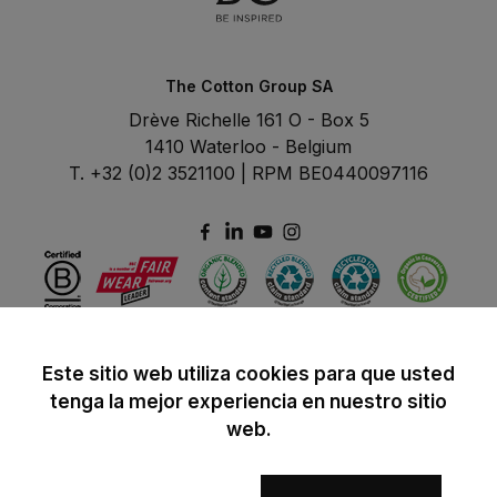
The Cotton Group SA
Drève Richelle 161 O - Box 5
1410 Waterloo - Belgium
T. +32 (0)2 3521100 | RPM BE0440097116
Este sitio web utiliza cookies para que usted
tenga la mejor experiencia en nuestro sitio
web.