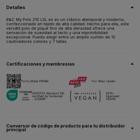
(ring-spun)
Detalles
Talla
B&C My Polo 210 LSL es es un clásico atemporal y moderno,
XS,
S,
M,
L,
XL,
2XL*,
3XL*
confeccionado en tejido de alta calidad. Hecho para ella, este
versátil polo de piqué fino de alta densidad ofrece una
Peso
sensación de suavidad al tacto y una imprimibilidad
210 g/m²
excepcional. Puedo elegir entre un amplio surtido de 15
cautivadores colores y 7 tallas.
Embalaje
10 unidades/bolsa & 40 unidades/caja
*2XL a 3XL - sólo se venden por 5 unidades/bolsa
Certificaciones y membresías
Instrucciones de lavado
Fairly Made PW464
Fair Wear Leader
Todos nuestros productos han sido probados y aprobados para
todas las técnicas de impresión.
OEKOTEX Standard 100
PETA-
certified by Centexbel
Approved
- 2204091
VEGAN
Ficha técnica
Tallas y medidas
Conversor de código de producto para tu distribuidor
principal