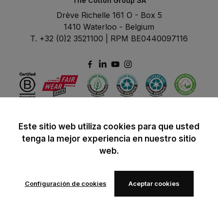
The Cotton Group SA
Drève Richelle 161 O - Box 5
1410 Waterloo - Belgium
T. +32 (0)2 3521100 | RPM BE0440097116
Este sitio web utiliza cookies para que usted
tenga la mejor experiencia en nuestro sitio
web.
Configuración de cookies
Aceptar cookies
© 2024 B&C All rights reserved
B&C General Sales Conditions
Privacy Policy
Image Policy
Cookies
Añadir a los favoritos