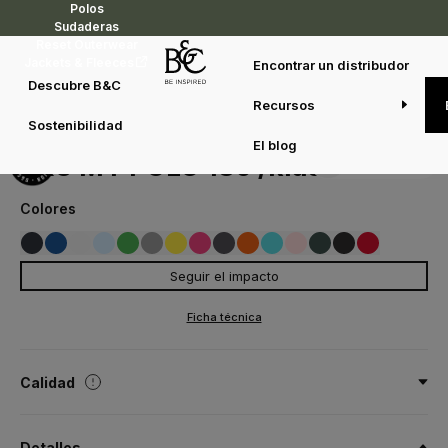
Polos
Sudaderas
Reset Outerwear
Jackets & Fleeces
Encontrar un distribudor
Descubre B&C
Recursos
Polos
De 1 a 99 años
B&C MY POLO 180 /kids
Sostenibilidad
pk001
El blog
Duo concept
B&C MY POLO 180 /kids
Colores
Seguir el impacto
003
001
002
004
450
406
515
620
201
670
233
302
548
NAVY
WHITE
312
439
BLACK
RED
ROYAL BLUE
BLUSH BLUE
APPLE GREEN
SPORT GREY
SOLAR YELLOW
DARK GREY
PURE ORANGE
BLUSH PINK
DARK FOREST
META FUCHSIA
META
Ficha técnica
TURQUOISE
Calidad
100% algodón Optimium™ preencogido y ring-spun
Detalles