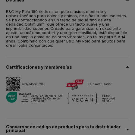
Talla
B&C My Polo 180 /kids es un polo clásico, moderno y
unisexdiseñado para chicos y chicas, de niños a adolescentes.
5-6,
7-8,
9-11,
XS/12-13
Se ha confeccionado en un tejido de piqué fino de alta
densidad Optimium™ que ofrece un tacto suave y una
Peso
imprimibilidad superior. Creado para garantizar un excelente
ajuste, un máximo confort y una gran movilidad, está disponible
180 g/m²
en una amplia gama de colores vibrantes, en tallas para 5 a 14
años. Combínalo con cualquier B&C My Polo para adultos para
Embalaje
crear looks conjuntados.
10 unidades/bolsa & 50 unidades/caja
Instrucciones de lavado
Certificaciones y membresías
Todos nuestros productos han sido probados y aprobados para
todas las técnicas de impresión.
Fairly Made PK001
Fair Wear Leader
Ficha técnica
Tallas y medidas
OEKOTEX Standard 100
PETA-
certified by Centexbel
Approved
- 2204091
VEGAN
Conversor de código de producto para tu distribuidor
principal