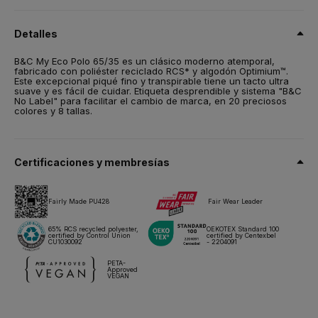
65 % poliéster reciclado Optimium™ con certificación RCS / 35
% algodón Optimium™ preencogido hilado en anillo
Detalles
Talla
B&C My Eco Polo 65/35 es un clásico moderno atemporal,
S,
M,
L,
XL,
2XL,
3XL,
4XL*,
5XL*
fabricado con poliéster reciclado RCS* y algodón Optimium™.
Este excepcional piqué fino y transpirable tiene un tacto ultra
Peso
suave y es fácil de cuidar. Etiqueta desprendible y sistema "B&C
180 g/m²
No Label" para facilitar el cambio de marca, en 20 preciosos
colores y 8 tallas.
Embalaje
10 unidades/bolsa & 50 unidades/caja
*4XL a 5XL - sólo se venden por 5 unidades/bolsa
Certificaciones y membresías
Instrucciones de lavado
Fairly Made PU428
Fair Wear Leader
Todos nuestros productos han sido probados y aprobados para
todas las técnicas de impresión.
65% RCS recycled polyester,
OEKOTEX Standard 100
certified by Control Union
certified by Centexbel
CU1030092
- 2204091
Ficha técnica
Tallas y medidas
PETA-
Approved
VEGAN