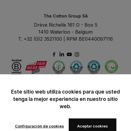
The Cotton Group SA
Drève Richelle 161 O - Box 5
1410 Waterloo - Belgium
T. +32 (0)2 3521100 | RPM BE0440097116
Este sitio web utiliza cookies para que usted
tenga la mejor experiencia en nuestro sitio
web.
Configuración de cookies
Aceptar cookies
© 2024 B&C All rights reserved