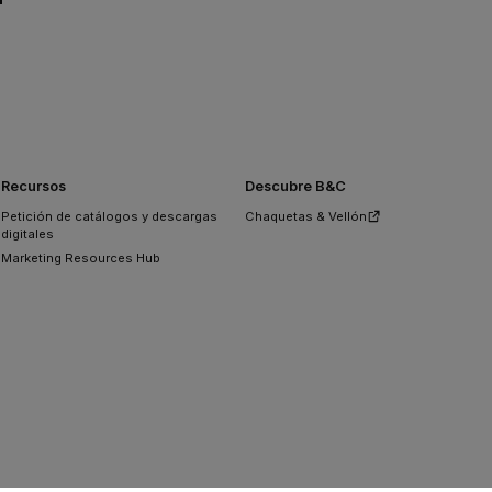
Recursos
Descubre B&C
Petición de catálogos y descargas
Chaquetas & Vellón
digitales
Marketing Resources Hub