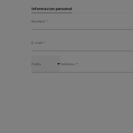
Informacion personal
Nombre
*
Back
Back
E-mail
*
Prefix
Teléfono
*