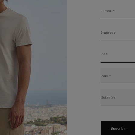
E-mail
*
Empresa
I.V.A.
País
*
Usted es
Suscribir