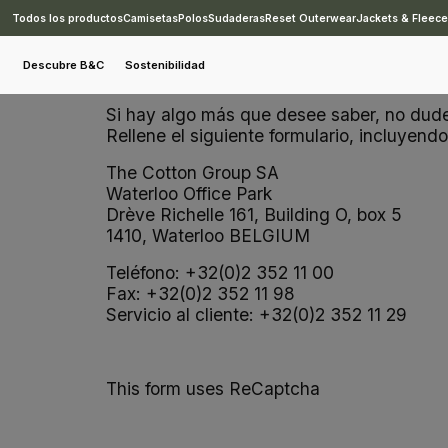
Todos los productos
Camisetas
Polos
Sudaderas
Reset Outerwear
Jackets & Fleec
Contacto
Descubre B&C
Sostenibilidad
Si hay algo más que desee saber, no dude
Rellene el siguiente formulario, incluyend
The Cotton Group SA
Waterloo Office Park
Drève Richelle 161, Building O, box 5
1410, Waterloo BELGIUM
Teléfono: +32(0)2 352 11 00
Fax: +32(0)2 352 11 98
Servicio al cliente: +32(0)2 352 11 29
This form uses ReCaptcha