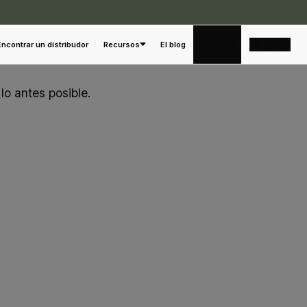
Español
Encontrar un distribudor
Recursos
El blog
lo antes posible.