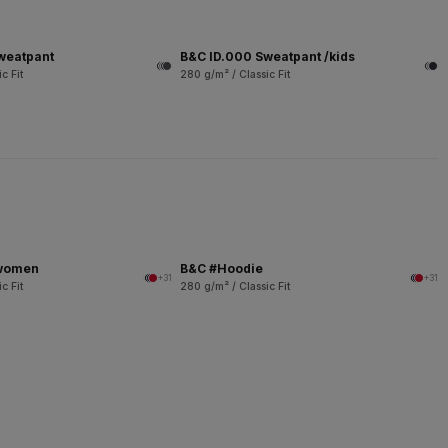
weatpant
B&C ID.000 Sweatpant /kids
c Fit
280 g/m² / Classic Fit
/women
B&C #Hoodie
+31
+31
c Fit
280 g/m² / Classic Fit