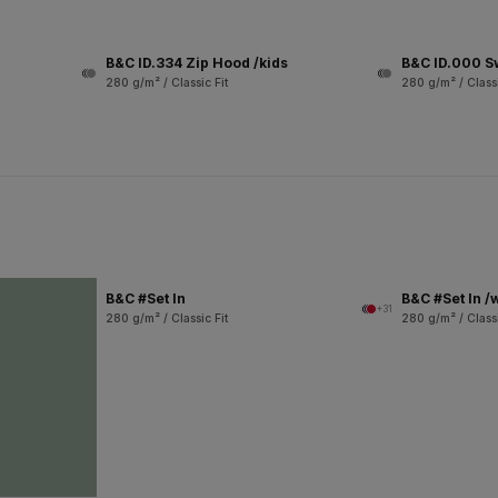
B&C ID.334 Zip Hood /kids
B&C ID.000 S
280 g/m² / Classic Fit
280 g/m² / Classi
B&C #Set In
B&C #Set In 
+31
280 g/m² / Classic Fit
280 g/m² / Classi