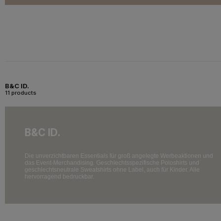
B&C ID.
11 products
B&C ID.
Die unverzichtbaren Essentials für groß angelegte Werbeaktionen und
das Event-Merchandising. Geschlechtsspezifische Poloshirts und
geschlechtsneutrale Sweatshirts ohne Label, auch für Kinder. Alle
hervorragend bedruckbar.