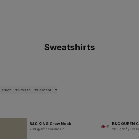
Sweatshirts
Farben
Grösse
Gewicht
B&C KING Crew Neck
B&C QUEEN C
+17
280 g/m² / Classic Fit
280 g/m² / Classi