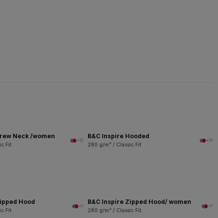
Crew Neck /women
B&C Inspire Hooded
+17
+17
c Fit
280 g/m² / Classic Fit
Zipped Hood
B&C Inspire Zipped Hood/ women
+7
+7
c Fit
280 g/m² / Classic Fit