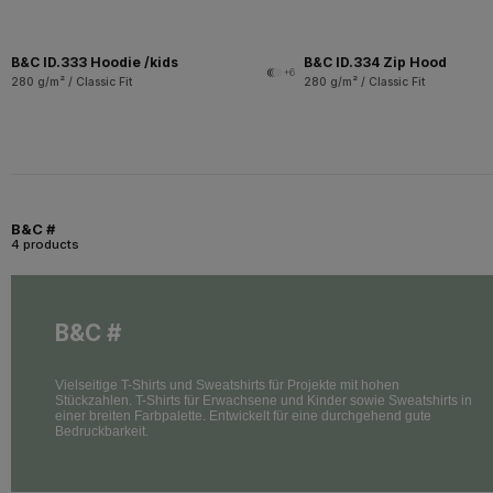
B&C ID.333 Hoodie /kids
B&C ID.334 Zip Hood
+6
280 g/m² / Classic Fit
280 g/m² / Classic Fit
B&C #
4 products
B&C #
Vielseitige T-Shirts und Sweatshirts für Projekte mit hohen
Stückzahlen. T-Shirts für Erwachsene und Kinder sowie Sweatshirts in
einer breiten Farbpalette. Entwickelt für eine durchgehend gute
Bedruckbarkeit.