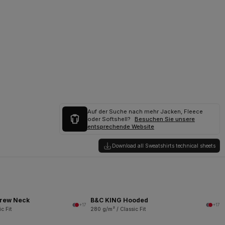
Auf der Suche nach mehr Jacken, Fleece
oder Softshell?
Besuchen Sie unsere
entsprechende Website
Download all Sweatshirts technical sheets
rew Neck
B&C KING Hooded
+17
+17
c Fit
280 g/m² / Classic Fit