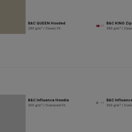
B&C QUEEN Hooded
B&C KING Zi
+17
280 g/m² / Classic Fit
280 g/m² / Classi
B&C Influence Hoodie
B&C Influenc
+2
350 g/m² / Oversized Fit
350 g/m² / Overs