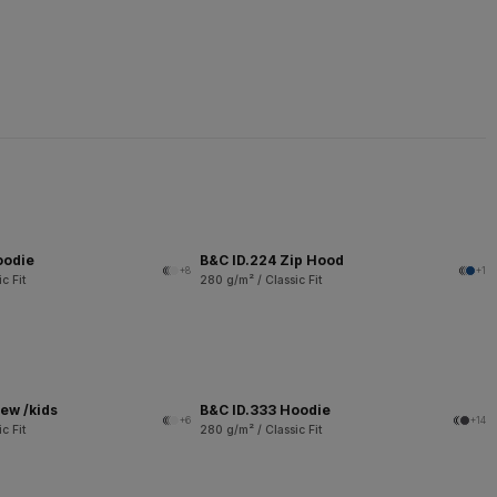
oodie
B&C ID.224 Zip Hood
+8
+1
c Fit
280 g/m² / Classic Fit
ew /kids
B&C ID.333 Hoodie
+6
+14
c Fit
280 g/m² / Classic Fit