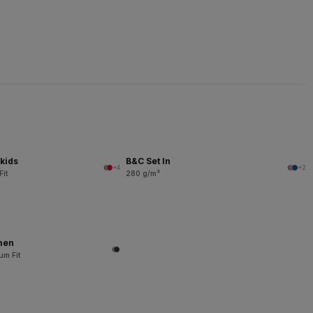
kids
B&C Set In
+4
+2
Fit
280 g/m²
men
um Fit