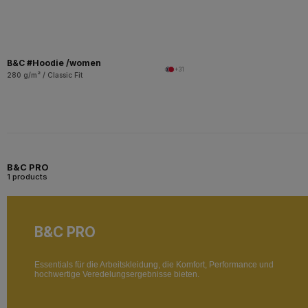
B&C #Hoodie /women
+31
280 g/m² / Classic Fit
B&C PRO
1 products
B&C PRO
Essentials für die Arbeitskleidung, die Komfort, Performance und
hochwertige Veredelungsergebnisse bieten.