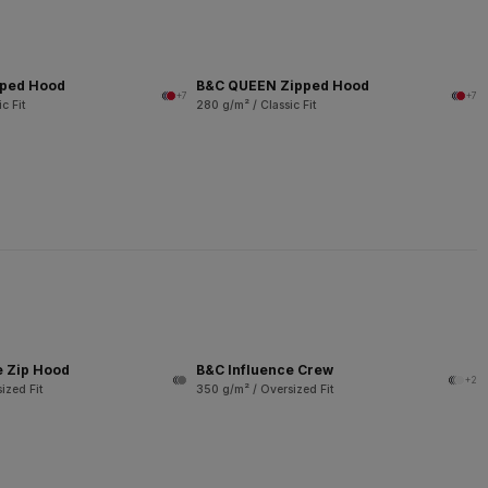
pped Hood
B&C QUEEN Zipped Hood
+7
+7
c Fit
280 g/m² / Classic Fit
e Zip Hood
B&C Influence Crew
+2
ized Fit
350 g/m² / Oversized Fit