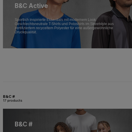
B&C Active
Sportlich inspirierte Essentials mit modernem Look.
Geschlechtsneutrale T-Shirts und Poloshirts im Streetstyle aus
zertifiziertem recyceltem Polyester für eine außergewöhnliche
Druckqualität.
B&C #
17 products
B&C #