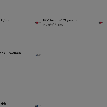
V T /men
B&C Inspire V T /women
+2
+2
140 g/m² / Fitted
Tank T /women
+1
/kids
+4