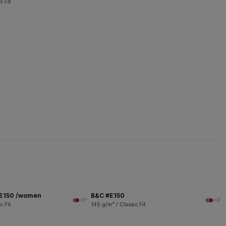
c Fit
 E150 /women
B&C #E150
+17
+37
c Fit
145 g/m² / Classic Fit