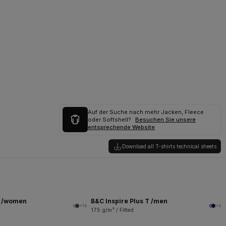
Auf der Suche nach mehr Jacken, Fleece
oder Softshell?
Besuchen Sie unsere
entsprechende Website
Download all T-shirts technical sheets
T /women
B&C Inspire Plus T /men
+14
+4
175 g/m² / Fitted