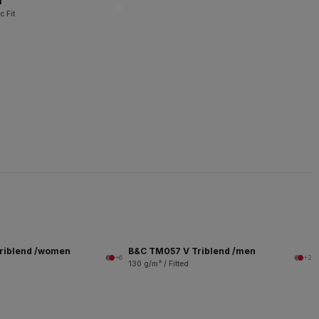
l
c Fit
riblend /women
B&C TM057 V Triblend /men
+6
+2
130 g/m² / Fitted