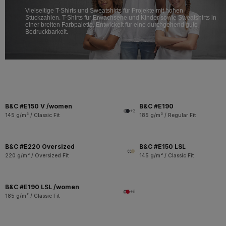
Vielseitige T-Shirts und Sweatshirts für Projekte mit hohen
Stückzahlen. T-Shirts für Erwachsene und Kinder sowie Sweatshirts in
einer breiten Farbpalette. Entwickelt für eine durchgehend gute
Bedruckbarkeit.
B&C #E150 V /women
B&C #E190
+3
145 g/m² / Classic Fit
185 g/m² / Regular Fit
B&C #E220 Oversized
B&C #E150 LSL
220 g/m² / Oversized Fit
145 g/m² / Classic Fit
B&C #E190 LSL /women
+6
185 g/m² / Classic Fit