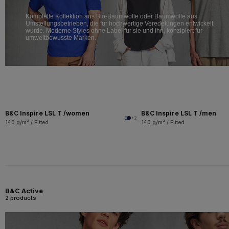
Komplette Kollektion aus Bio-Baumwolle oder Baumwolle aus
Umstellungsbetrieben, die für hochwertige Veredelungen entwickelt
wurde. Moderne Styles ohne Label für sie und ihn, konzipiert für
umweltbewusste Marken.
B&C Inspire LSL T /women
B&C Inspire LSL T /men
+2
140 g/m² / Fitted
140 g/m² / Fitted
B&C Active
2 products