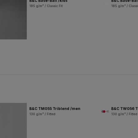
B&C Base-Ball /kids
B&C Base-Bal
185 g/m² / Classic Fit
185 g/m² / Classi
B&C TM055 Triblend /men
B&C TW056 T
+6
130 g/m² / Fitted
130 g/m² / Fitted