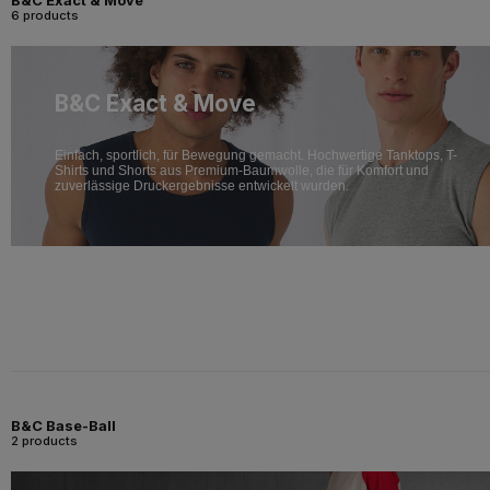
B&C Exact & Move
6 products
B&C Exact & Move
Einfach, sportlich, für Bewegung gemacht. Hochwertige Tanktops, T-
Shirts und Shorts aus Premium-Baumwolle, die für Komfort und
zuverlässige Druckergebnisse entwickelt wurden.
B&C Base-Ball
2 products