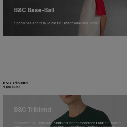
B&C Base-Ball
Sportliches Kontrast-T-Shirt für Erwachsene und Kinder.
B&C Triblend
4 products
B&C Triblend
Seidenweiche Triblend-T-Shirts mit einem modernen Look für Damen
und Herren. Aus Materialien aus nachhaltigen Quellen hergestellt und