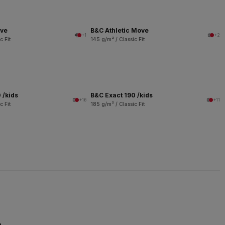
ove
B&C Athletic Move
+1
+2
c Fit
145 g/m² / Classic Fit
 /kids
B&C Exact 190 /kids
+16
+11
c Fit
185 g/m² / Classic Fit