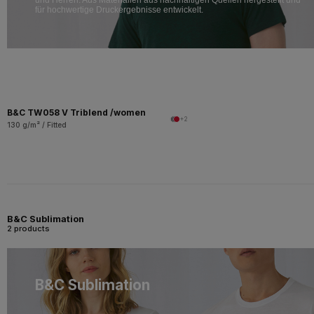
für hochwertige Druckergebnisse entwickelt.
B&C TW058 V Triblend /women
+2
130 g/m² / Fitted
B&C Sublimation
2 products
B&C Sublimation