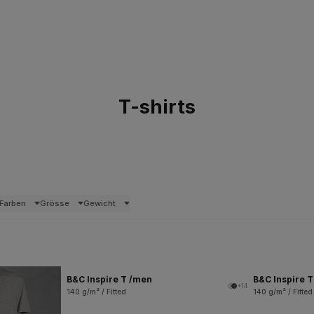
T-shirts
Farben
Grösse
Gewicht
B&C Inspire T /men
B&C Inspire 
+14
140 g/m² / Fitted
140 g/m² / Fitted