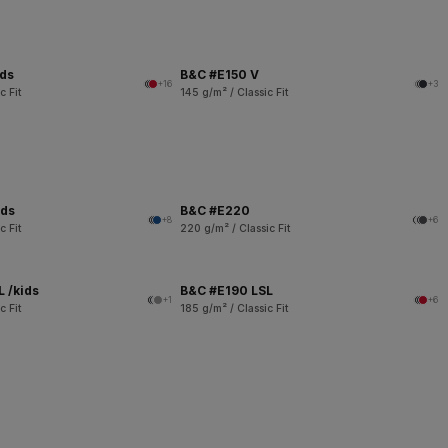
ids
B&C #E150 V
+16
+3
c Fit
145 g/m² / Classic Fit
ids
B&C #E220
+8
+6
c Fit
220 g/m² / Classic Fit
 /kids
B&C #E190 LSL
+1
+6
c Fit
185 g/m² / Classic Fit