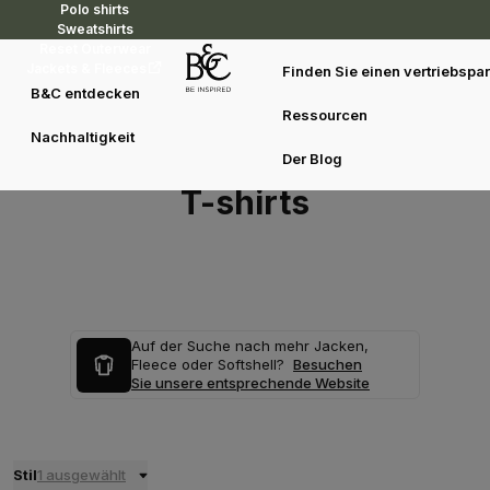
Polo shirts
Sweatshirts
Reset Outerwear
Jackets & Fleeces
Finden Sie einen vertriebspar
B&C entdecken
Ressourcen
Nachhaltigkeit
Der Blog
T-shirts
Auf der Suche nach mehr Jacken,
Fleece oder Softshell?
Besuchen
Sie unsere entsprechende Website
Stil
1 ausgewählt