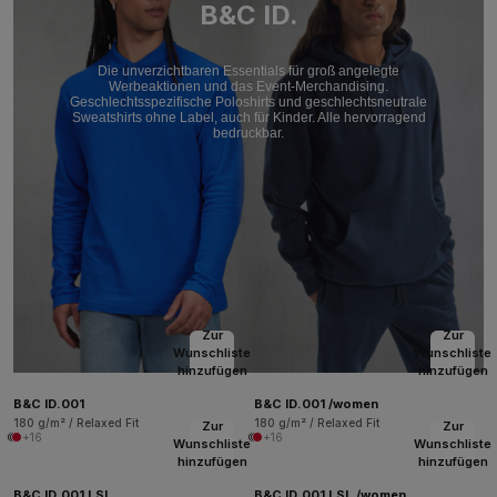
B&C ID.
Die unverzichtbaren Essentials für groß angelegte
Werbeaktionen und das Event-Merchandising.
Geschlechtsspezifische Poloshirts und geschlechtsneutrale
Sweatshirts ohne Label, auch für Kinder. Alle hervorragend
bedruckbar.
Zur
Zur
Wunschliste
Wunschliste
hinzufügen
hinzufügen
B&C ID.001
B&C ID.001 /women
180 g/m² / Relaxed Fit
180 g/m² / Relaxed Fit
Zur
Zur
+16
+16
Wunschliste
Wunschliste
hinzufügen
hinzufügen
B&C ID.001 LSL
B&C ID.001 LSL /women