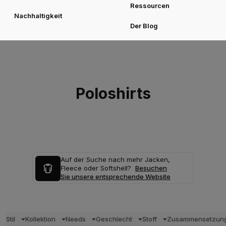
Ressourcen
Nachhaltigkeit
Der Blog
Poloshirts
Auf der Suche nach mehr Jacken,
Fleece oder Softshell?
Besuchen
Sie unsere entsprechende Website
Stil
Kollektion
Needs
Geschlecht
Stoff
Zusammensetzun