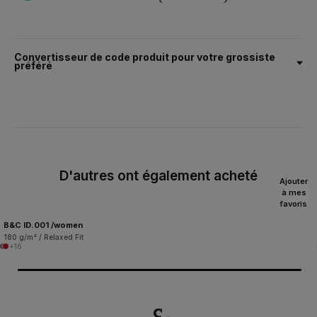
Convertisseur de code produit pour votre grossiste
préféré
D'autres ont également acheté
Ajouter
à mes
favoris
B&C ID.001 /women
180 g/m² / Relaxed Fit
+16