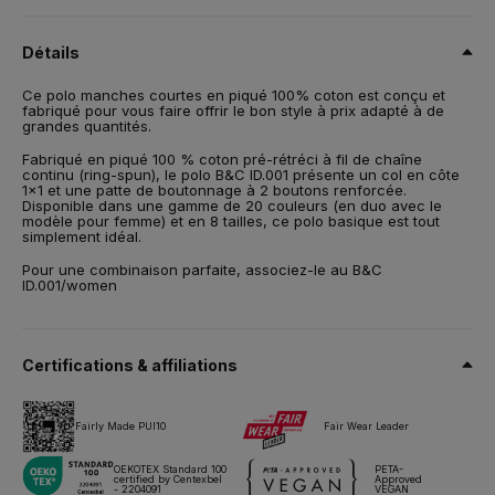
100% coton peigné pré-rétréci à fil de chaîne continu (Ring-
Spun)
Détails
Taille
Ce polo manches courtes en piqué 100% coton est conçu et
XS,
S,
M,
L,
XL,
2XL,
3XL,
4XL
fabriqué pour vous faire offrir le bon style à prix adapté à de
grandes quantités.
Poids
180 g/m²
Fabriqué en piqué 100 % coton pré-rétréci à fil de chaîne
continu (ring-spun), le polo B&C ID.001 présente un col en côte
1x1 et une patte de boutonnage à 2 boutons renforcée.
Emballage
Disponible dans une gamme de 20 couleurs (en duo avec le
10 pces/polybag & 50 pces/carton
modèle pour femme) et en 8 tailles, ce polo basique est tout
simplement idéal.
Conseils d'entretien
Pour une combinaison parfaite, associez-le au B&C
ID.001/women
Tous nos produits sont testés et approuvés pour toutes les
techniques d'impression.
Certifications & affiliations
Fiche technique
Tailles & mesures
Fairly Made PUI10
Fair Wear Leader
OEKOTEX Standard 100
PETA-
certified by Centexbel
Approved
- 2204091
VEGAN