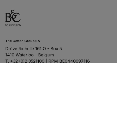
The Cotton Group SA
Drève Richelle 161 O - Box 5
1410 Waterloo - Belgium
T. +32 (0)2 3521100 | RPM BE0440097116