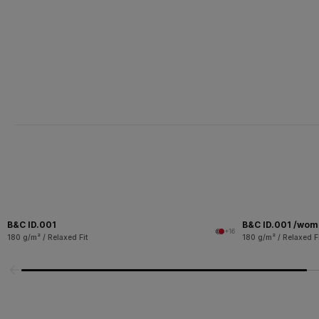
B&C ID.001
B&C ID.001 /wo
+16
180 g/m² / Relaxed Fit
180 g/m² / Relaxed Fi