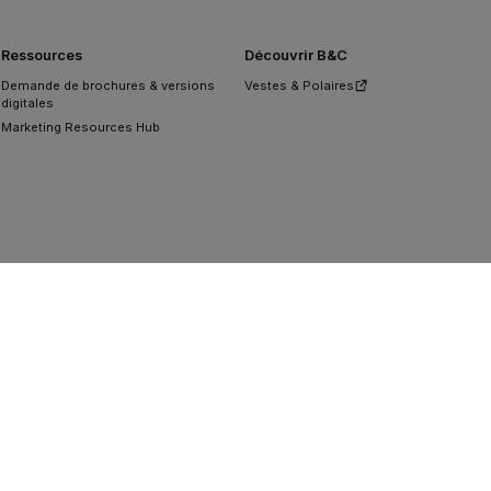
Ressources
Découvrir B&C
Demande de brochures & versions
Vestes & Polaires
digitales
Marketing Resources Hub