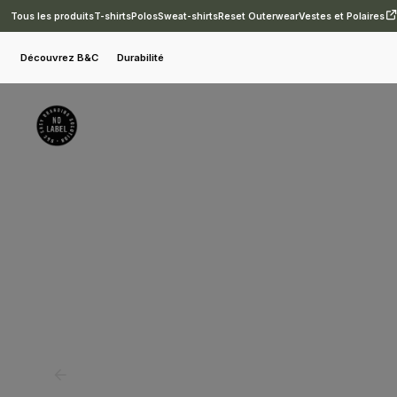
Tous les produits
T-shirts
Polos
Sweat-shirts
Reset Outerwear
Vestes et Polaires
Sweat-shirts
Essentiels du quotidien
B&C ID.334 Zip Hood /kids
Découvrez B&C
Durabilité