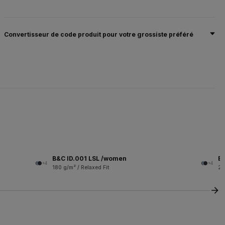
Convertisseur de code produit pour votre grossiste préféré
B&C ID.001 LSL /women
B&
+4
+4
180 g/m² / Relaxed Fit
28