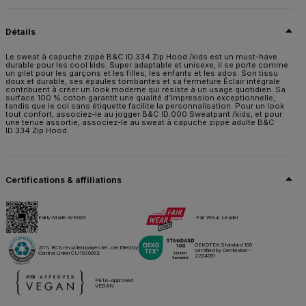
80 % coton prérétréci ring-spun / 20 % polyester recyclé certifié RCS
Détails
Taille
5-6,
7-8,
9-11,
12-13
Le sweat à capuche zippé B&C ID.334 Zip Hood /kids est un must-have
durable pour les cool kids. Super adaptable et unisexe, il se porte comme
Poids
un gilet pour les garçons et les filles, les enfants et les ados. Son tissu
280 g/m²
doux et durable, ses épaules tombantes et sa fermeture Éclair intégrale
contribuent à créer un look moderne qui résiste à un usage quotidien. Sa
surface 100 % coton garantit une qualité d’impression exceptionnelle,
Emballage
tandis que le col sans étiquette facilite la personnalisation. Pour un look
5 pces/polybag & 30 pces/carton
tout confort, associez-le au jogger B&C ID.000 Sweatpant /kids, et pour
une tenue assortie, associez-le au sweat à capuche zippé adulte B&C
ID.334 Zip Hood.
Conseils d'entretien
Tous nos produits sont testés et approuvés pour toutes les techniques
d'impression.
Certifications & affiliations
Fiche technique
Tailles & mesures
Fairly Made WK003
Fair Wear Leader
OEKOTEX Standard 100
20% RCS recycled polyester, certified by
certified by Centexbel -
Control Union CU1030092
2204091
PETA-Approved
VEGAN