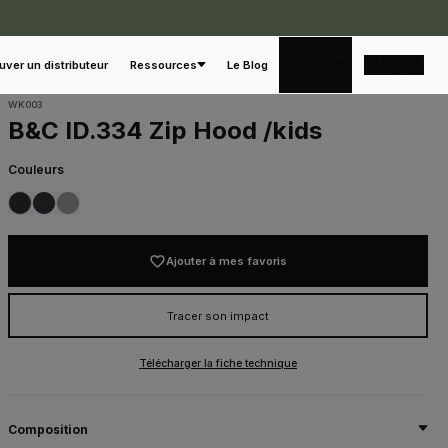
Français
uver un distributeur
Ressources
Le Blog
WK003
B&C ID.334 Zip Hood /kids
Couleurs
002
003
620
BLACK
NAVY
SPORT GREY
Ajouter à mes favoris
Tracer son impact
Télécharger la fiche technique
Composition