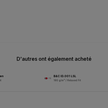
D'autres ont également acheté
men
B&C ID.001 LSL
+16
t
180 g/m² / Relaxed Fit