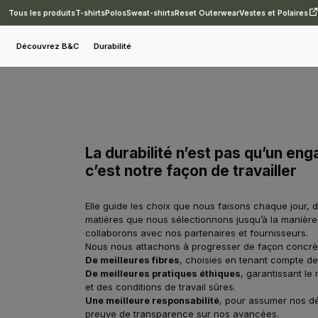
Tous les produits
T-shirts
Polos
Sweat-shirts
Reset Outerwear
Vestes et Polaires
Découvrez B&C
Durabilité
La durabilité n’est pas qu’un en
c’est notre façon de travailler
Elle guide les choix que nous faisons chaque jour, d
matières que nous sélectionnons jusqu’à la manièr
collaborons avec nos partenaires et fournisseurs.
Nous nous attachons à progresser de façon concrè
De meilleures fibres
, choisies en tenant compte de
De meilleures pratiques éthiques
, garantissant le 
et des conditions de travail sûres.
Une meilleure responsabilité
, pour assumer nos dé
preuve de transparence sur
nos avancées.