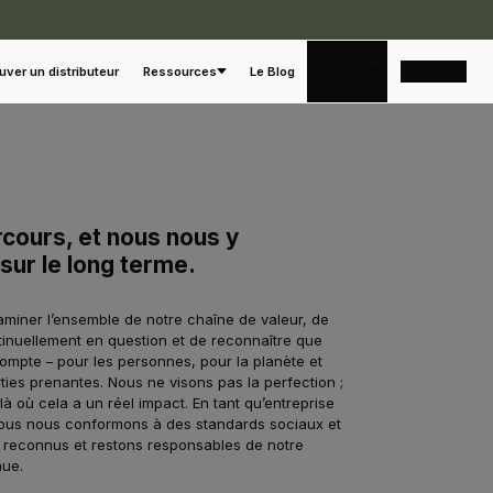
Français
uver un distributeur
Ressources
Le Blog
rcours, et nous nous y
ur le long terme.
aminer l’ensemble de notre chaîne de valeur, de
inuellement en question et de reconnaître que
mpte – pour les personnes, pour la planète et
rties prenantes. Nous ne visons pas la perfection ;
à où cela a un réel impact. En tant qu’entreprise
 nous nous conformons à des standards sociaux et
reconnus et restons responsables de notre
nue.