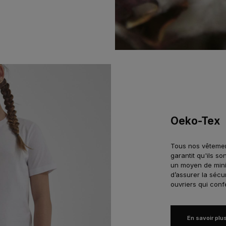
Oeko-Tex
Tous
nos vêtemen
garantit qu'ils s
un moyen de mini
d’assurer la séc
ouvriers qui con
En savoir plu