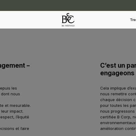
Durabilité par B&C
Tro
gagement –
C’est un pa
engageons s
epuis les
Cela implique d’ex
e dont nous
nous remettre cont
chaque décision co
te et mesurable.
pour toutes les pa
 leur impact.
nous progressons l
respect, l’équité
certifiée B Corp,
environnementaux 
cisions et faire
amélioration conti