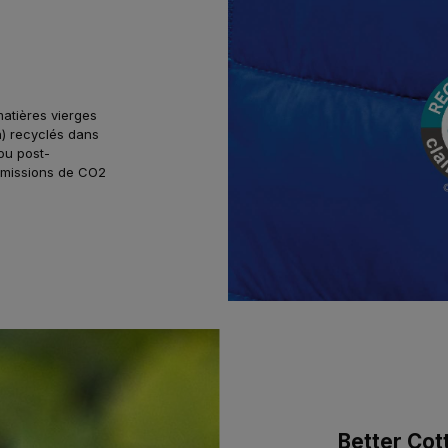
atières vierges
n) recyclés dans
ou post-
 émissions de CO
2
Better Cott