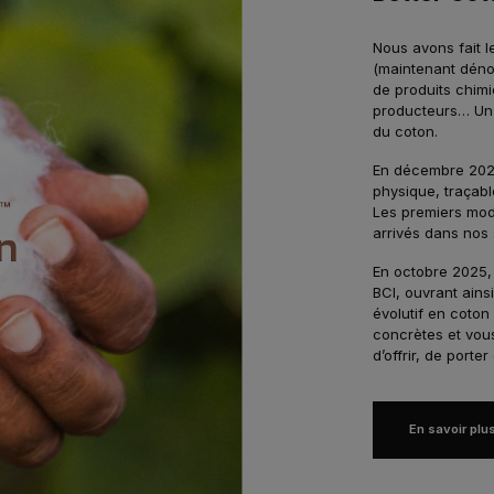
Nous avons fait l
(maintenant déno
de produits chimi
producteurs… Un 
du coton.
En décembre 2024
physique, traçable
Les premiers mod
arrivés dans nos
En octobre 2025,
BCI, ouvrant ains
évolutif en coto
concrètes et vou
d’offrir, de porter
En savoir plu