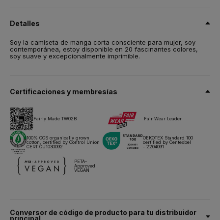
100% Algodón certificado Orgánico preencogido, peinado, e de
hilado en anillos (ring-spun)
Detalles
Talla
Soy la camiseta de manga corta consciente para mujer, soy
XS,
S,
M,
L,
XL,
2XL,
3XL*
contemporánea, estoy disponible en 20 fascinantes colores,
soy suave y excepcionalmente imprimible.
Peso
145 g/m²
Embalaje
Certificaciones y membresías
10 unidades/bolsa & 100 unidades/caja
Instrucciones de lavado
Fairly Made TW02B
Fair Wear Leader
Todos nuestros productos han sido probados y aprobados para
100% OCS organically grown
OEKOTEX Standard 100
cotton, certified by Control Union
certified by Centexbel
todas las técnicas de impresión.
CERT CU1030092
- 2204091
PETA-
Approved
Ficha técnica
Tallas y medidas
VEGAN
Conversor de código de producto para tu distribuidor
principal