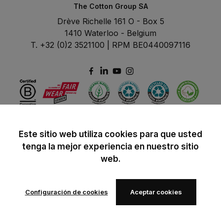
The Cotton Group SA
Drève Richelle 161 O - Box 5
1410 Waterloo - Belgium
T. +32 (0)2 3521100 | RPM BE0440097116
Este sitio web utiliza cookies para que usted
tenga la mejor experiencia en nuestro sitio
web.
Configuración de cookies
Aceptar cookies
© 2024 B&C All rights reserved
B&C General Sales Conditions
Privacy Policy
Image Policy
Cookies
Añadir a los favoritos