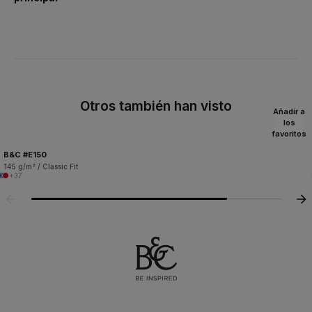
Otros también han visto
Añadir a
los
favoritos
B&C #E150
145 g/m² / Classic Fit
+37