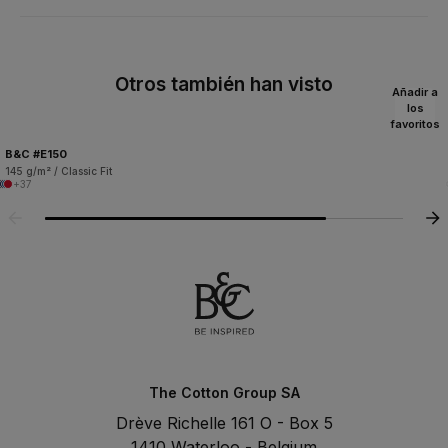
Otros también han visto
Añadir a
los
favoritos
B&C #E150
145 g/m² / Classic Fit
+37
The Cotton Group SA
Drève Richelle 161 O - Box 5
1410 Waterloo - Belgium