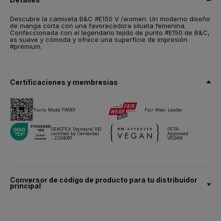
Talla
XS,
S,
M,
L,
XL,
2XL,
3XL
Descubre la camiseta B&C #E150 V /women. Un moderno diseño
de manga corta con una favorecedora silueta femenina.
Peso
Confeccionada con el legendario tejido de punto #E150 de B&C,
145 g/m²
es suave y cómoda y ofrece una superficie de impresión
#prémium.
Embalaje
10 unidades/bolsa & 100 unidades/caja
Instrucciones de lavado
Certificaciones y membresías
Todos nuestros productos han sido probados y aprobados para
Fairly Made TW001
Fair Wear Leader
todas las técnicas de impresión.
OEKOTEX Standard 100
PETA-
certified by Centexbel
Approved
- 2204091
VEGAN
Ficha técnica
Tallas y medidas
Conversor de código de producto para tu distribuidor
principal