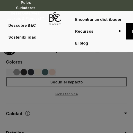
Polos
Sudaderas
Reset Outerwear
Jackets & Fleeces
Encontrar un distribudor
Descubre B&C
Recursos
Camisetas
Camisetas
B&C #E150 V /women
Sostenibilidad
TW001
El blog
Duo concept
B&C #E150 V /women
Colores
Seguir el impacto
001
002
003
620
101
447
306
WHITE
BLACK
NAVY
SPORT GREY
OFF WHITE
AMALFI TEAL
SOFT ROSE
Ficha técnica
Calidad
100% algodón ring-spun preencogido
Detalles