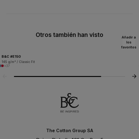
Otros también han visto
Añadir a
los
favoritos
B&C #E150
145 g/m² / Classic Fit
+37
The Cotton Group SA