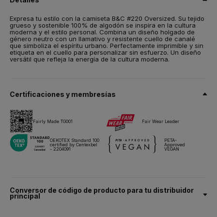
Talla
XS,
S,
M,
L,
XL,
2XL,
3XL
Expresa tu estilo con la camiseta B&C #220 Oversized. Su tejido
grueso y sostenible 100% de algodón se inspira en la cultura
Peso
moderna y el estilo personal. Combina un diseño holgado de
220 g/m²
género neutro con un llamativo y resistente cuello de canalé
que simboliza el espíritu urbano. Perfectamente imprimible y sin
etiqueta en el cuello para personalizar sin esfuerzo. Un diseño
Embalaje
versátil que refleja la energía de la cultura moderna.
10 unidades/bolsa & 50 unidades/caja
Instrucciones de lavado
Certificaciones y membresías
Todos nuestros productos han sido probados y aprobados para
todas las técnicas de impresión.
Fairly Made TG001
Fair Wear Leader
Ficha técnica
Tallas y medidas
OEKOTEX Standard 100
PETA-
certified by Centexbel
Approved
- 2204091
VEGAN
Conversor de código de producto para tu distribuidor
principal