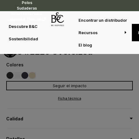
Polos
Sudaderas
Reset Outerwear
Jackets & Fleeces
Encontrar un distribudor
Descubre B&C
Recursos
Camisetas
Merchandising
B&C #E220 Oversized
Sostenibilidad
TG001
El blog
B&C #E220 Oversized
Colores
Seguir el impacto
002
001
003
121
BLACK
WHITE
NAVY
MASTIC
Ficha técnica
Calidad
100% algodón
Detalles