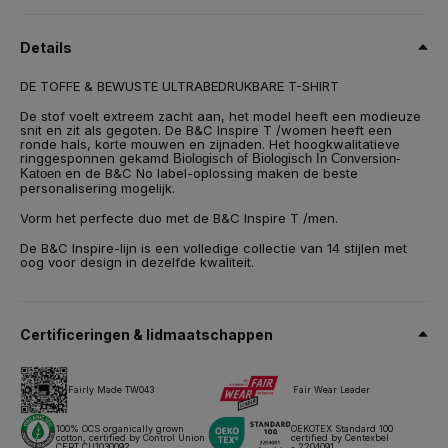
100% katoen -
gekamd
Biologisch of Biologisch In Conversion
Details
Maat
XS,
S,
M,
L,
XL,
2XL
DE TOFFE & BEWUSTE ULTRABEDRUKBARE T-SHIRT
Gewicht
De stof voelt extreem zacht aan, het model heeft een modieuze
140 g/m²
snit en zit als gegoten. De B&C Inspire T /women heeft een
ronde hals, korte mouwen en zijnaden. Het hoogkwalitatieve
ringgesponnen gekamd
Biologisch of Biologisch In Conversion-
Inpakken
en de B&C No label-oplossing maken de beste
Katoen
10 stuks/polybag & 50 stuks/doos
personalisering mogelijk.
Onderhoudsinstructies
Vorm het perfecte duo met de B&C Inspire T /men.
De B&C Inspire-lijn is een volledige collectie van 14 stijlen met
oog voor design in dezelfde kwaliteit.
Al onze producten zijn getest en goedgekeurd voor alle
belangrijke druktechnieken.
Certificeringen & lidmaatschappen
Technisch papier
Maten & afmetingen
Fairly Made TW043
Fair Wear Leader
100% OCS organically grown
OEKOTEX Standard 100
cotton, certified by Control Union
certified by Centexbel
CERT CU1030092
- 2204091