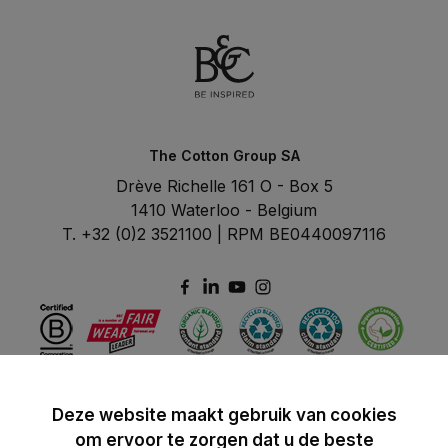
The Cotton Group SA
Drève Richelle 161 O - Box 5
1410 Waterloo - Belgium
T. +32 (0)2 3521100 | RPM BE0440097116
Deze website maakt gebruik van cookies
om ervoor te zorgen dat u de beste