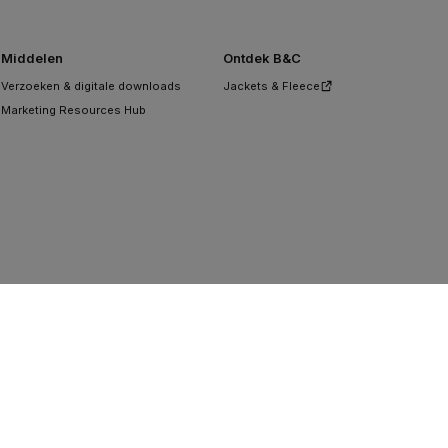
Middelen
Ontdek B&C
Verzoeken & digitale downloads
Jackets & Fleece
Marketing Resources Hub