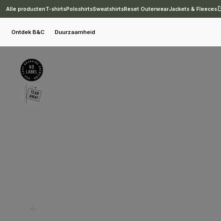
Alle producten
T-shirts
Poloshirts
Sweatshirts
Reset Outerwear
Jackets & Fleeces
Sweatshirts
Gecertificeerde vezels
B&C Inspire Hooded /women
Ontdek B&C
Duurzaamheid