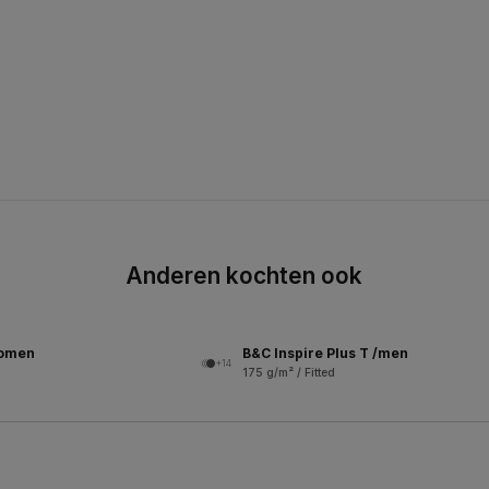
Anderen kochten ook
women
B&C Inspire Plus T /men
+14
175 g/m² / Fitted