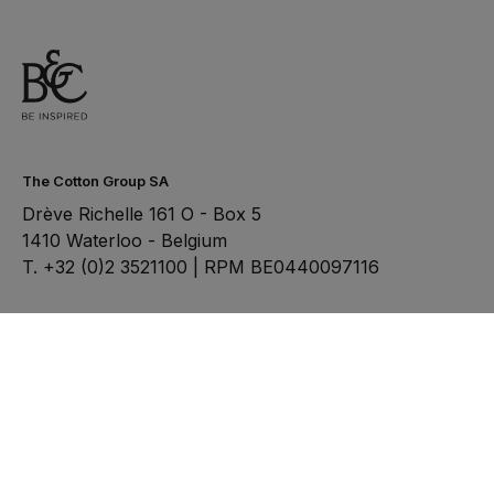
The Cotton Group SA
Drève Richelle 161 O - Box 5
1410 Waterloo - Belgium
T. +32 (0)2 3521100 | RPM BE0440097116