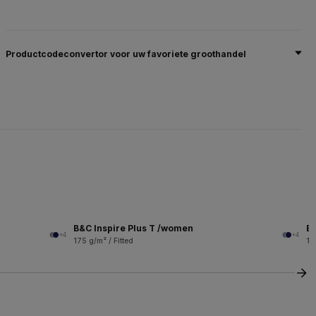
Productcodeconvertor voor uw favoriete groothandel
B&C Inspire Plus T /women
B&
+4
+4
175 g/m² / Fitted
14