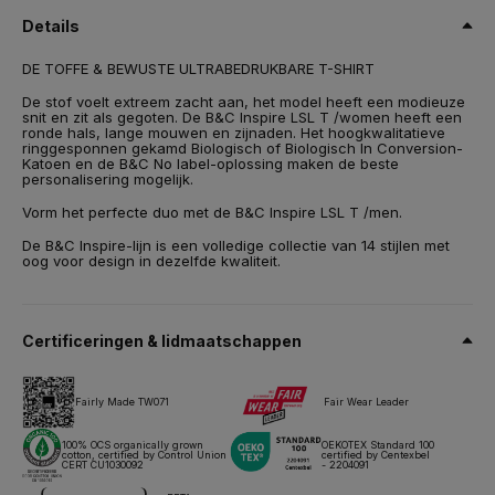
ringgesponnen gekamd
Details
Maat
DE TOFFE & BEWUSTE ULTRABEDRUKBARE T-SHIRT
XS,
S,
M,
L,
XL,
2XL
De stof voelt extreem zacht aan, het model heeft een modieuze
Gewicht
snit en zit als gegoten. De B&C Inspire LSL T /women heeft een
140 g/m²
ronde hals, lange mouwen en zijnaden. Het hoogkwalitatieve
ringgesponnen gekamd Biologisch of Biologisch In Conversion-
Katoen en de B&C No label-oplossing maken de beste
Inpakken
personalisering mogelijk.
10 stuks/polybag & 50 stuks/doos
Vorm het perfecte duo met de B&C Inspire LSL T /men.
Onderhoudsinstructies
De B&C Inspire-lijn is een volledige collectie van 14 stijlen met
oog voor design in dezelfde kwaliteit.
Al onze producten zijn getest en goedgekeurd voor alle
belangrijke druktechnieken.
Certificeringen & lidmaatschappen
Technisch papier
Maten & afmetingen
Fairly Made TW071
Fair Wear Leader
100% OCS organically grown
OEKOTEX Standard 100
cotton, certified by Control Union
certified by Centexbel
CERT CU1030092
- 2204091