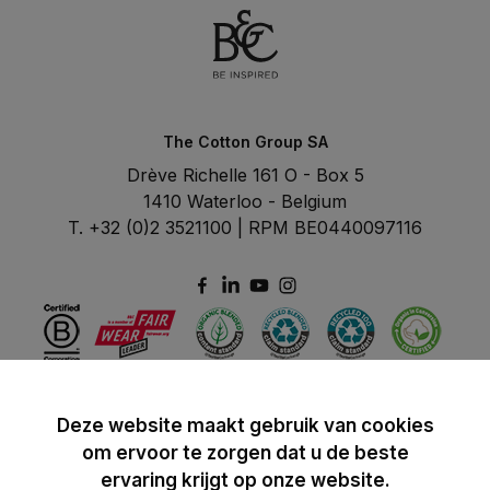
The Cotton Group SA
Drève Richelle 161 O - Box 5
1410 Waterloo - Belgium
T. +32 (0)2 3521100 | RPM BE0440097116
Deze website maakt gebruik van cookies
om ervoor te zorgen dat u de beste
ervaring krijgt op onze website.