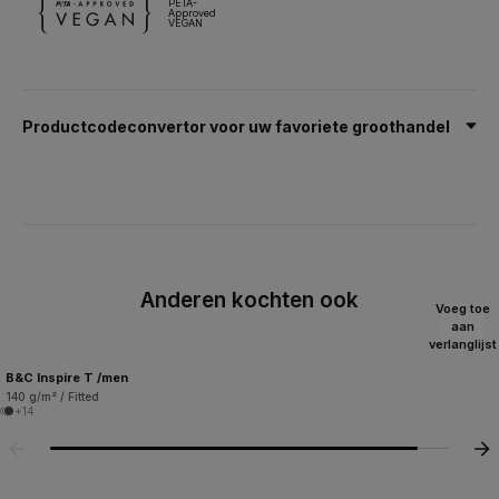
PETA-
Approved
VEGAN
Productcodeconvertor voor uw favoriete groothandel
Anderen kochten ook
Voeg toe
aan
verlanglijst
B&C Inspire T /men
140 g/m² / Fitted
+14