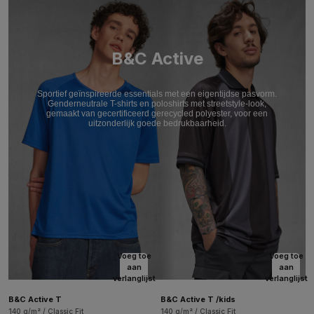
B&C Active
Sportief geïnspireerde essentials met een eigentijdse pasvorm.
Genderneutrale T-shirts en poloshirts met streetstyle-look,
gemaakt van gecertificeerd gerecycled polyester, voor een
uitzonderlijk goede bedrukbaarheid.
Voeg toe
Voeg toe
aan
aan
verlanglijst
verlanglijst
B&C Active T
B&C Active T /kids
140 g/m² / Classic Fit
140 g/m² / Classic Fit