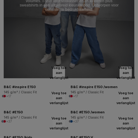
volumes. T-shirt voor volwassenen en kinderen plus
sweatshirts in een uitgebreid kleuraanbod. Ontworpen voor
consistente bedrukbaarheid.
Voeg toe
Voeg toe
aan
aan
verlanglijst
verlanglijst
B&C #inspire E150
B&C #inspire E150 /women
145 g/m² / Classic Fit
145 g/m² / Classic Fit
Voeg toe
Voeg toe
+17
+17
aan
aan
verlanglijst
verlanglijst
B&C #E150
B&C #E150 /women
145 g/m² / Classic Fit
145 g/m² / Classic Fit
Voeg toe
Voeg toe
+37
+37
aan
aan
verlanglijst
verlanglijst
B&C #E150 /kids
B&C #E150 V