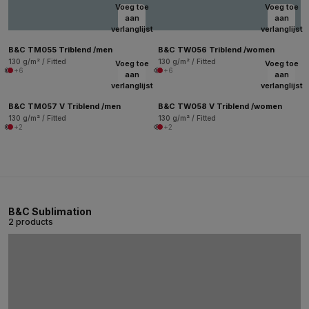
Voeg toe
Voeg toe
aan
aan
verlanglijst
verlanglijst
B&C TM055 Triblend /men
B&C TW056 Triblend /women
130 g/m² / Fitted
130 g/m² / Fitted
Voeg toe
Voeg toe
+6
+6
aan
aan
verlanglijst
verlanglijst
B&C TM057 V Triblend /men
B&C TW058 V Triblend /women
130 g/m² / Fitted
130 g/m² / Fitted
+2
+2
B&C Sublimation
2 products