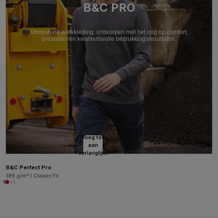
B&C PRO
Onmisbare werkkleding, ontworpen met het oog op comfort,
prestaties en kwaliteitsvolle bedrukkingsresultaten.
Voeg toe
aan
verlanglijst
B&C Perfect Pro
185 g/m² / Classic Fit
+1