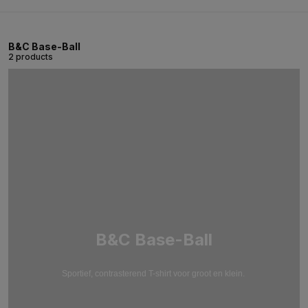
B&C Base-Ball
2 products
B&C Base-Ball
Sportief, contrasterend T-shirt voor groot en klein.