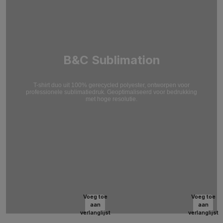
B&C Sublimation
T-shirt duo uit 100% gerecycled polyester, ontworpen voor
professionele sublimatiedruk. Geoptimaliseerd voor bedrukking
met hoge resolutie.
Voeg toe
Voeg toe
aan
aan
verlanglijst
verlanglijst