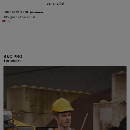
verlanglijst
B&C #E190 LSL /women
185 g/m² / Classic Fit
+6
B&C PRO
1 products