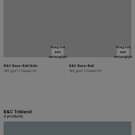
Voeg toe
Voeg toe
aan
aan
verlanglijst
verlanglijst
B&C Base-Ball /kids
B&C Base-Ball
185 g/m² / Classic Fit
185 g/m² / Classic Fit
B&C Triblend
4 products