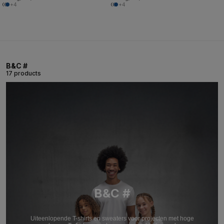
+4
+4
B&C #
17 products
B&C #
Uiteenlopende T-shirts en sweaters voor projecten met hoge