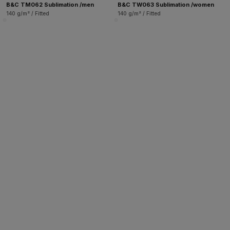
B&C TM062 Sublimation /men
B&C TW063 Sublimation /women
140 g/m² / Fitted
140 g/m² / Fitted