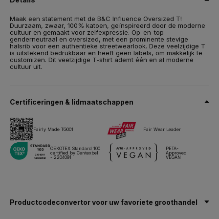
Maat
XS,
S,
M,
L,
XL,
2XL,
3XL
Maak een statement met de B&C Influence Oversized T!
Duurzaam, zwaar, 100% katoen, geïnspireerd door de moderne
Gewicht
cultuur en gemaakt voor zelfexpressie. Op-en-top
220 g/m²
genderneutraal en oversized, met een prominente stevige
halsrib voor een authentieke streetwearlook. Deze veelzijdige T
is uitstekend bedrukbaar en heeft geen labels, om makkelijk te
Inpakken
customizen. Dit veelzijdige T-shirt ademt één en al moderne
10 stuks/polybag & 50 stuks/doos
cultuur uit.
Onderhoudsinstructies
Certificeringen & lidmaatschappen
Al onze producten zijn getest en goedgekeurd voor alle
belangrijke druktechnieken.
Fairly Made TG001
Fair Wear Leader
Technisch papier
Maten & afmetingen
OEKOTEX Standard 100
PETA-
certified by Centexbel
Approved
- 2204091
VEGAN
Productcodeconvertor voor uw favoriete groothandel