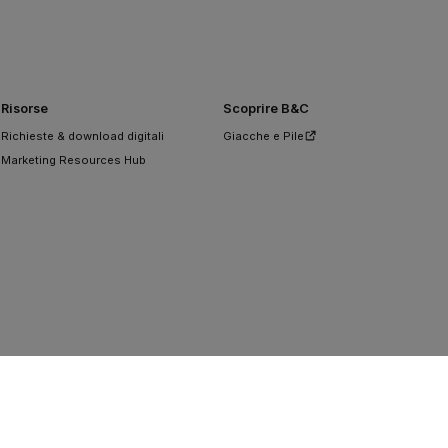
Risorse
Scoprire B&C
Richieste & download digitali
Giacche e Pile
Marketing Resources Hub