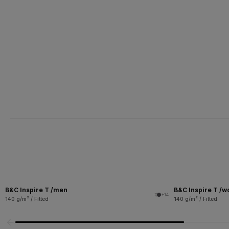
B&C Inspire T /men
B&C Inspire T /
+14
140 g/m² / Fitted
140 g/m² / Fitted