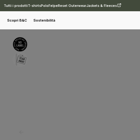
Tutti i prodotti
T-shirts
Polo
Felpe
Reset Outerwear
Jackets & Fleeces
T-shirt
T-shirt
B&C Inspire V T /men
Scopri B&C
Sostenibilità