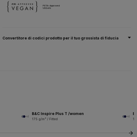
PETA-Approved
VEGAN
Convertitore di codici prodotto per il tuo grossista di fiducia
B&C Inspire Plus T /women
B&
+4
+4
175 g/m² / Fitted
14