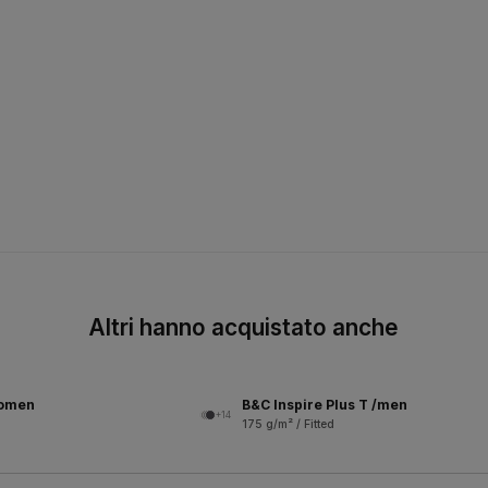
Altri hanno acquistato anche
women
B&C Inspire Plus T /men
+14
175 g/m² / Fitted