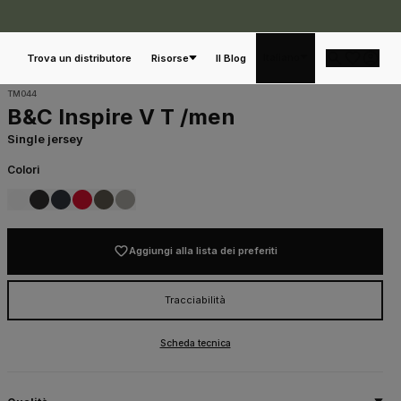
Italiano
Trova un distributore
Risorse
Il Blog
TM044
B&C Inspire V T /men
Single jersey
Colori
001
002
003
004
555
671
WHITE
BLACK
NAVY
RED
KHAKI
LIGHT GREY
Aggiungi alla lista dei preferiti
Tracciabilità
Scheda tecnica