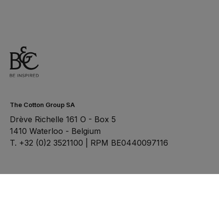
The Cotton Group SA
Drève Richelle 161 O - Box 5
1410 Waterloo - Belgium
T. +32 (0)2 3521100 | RPM BE0440097116