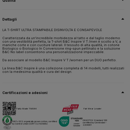
Qualità
100% cotone – Biologico o Biologico In Conversione pettinato ring-spun
Dettagli
Taglia
S,
M,
L,
XL,
2XL,
3XL
LA T-SHIRT ULTRA STAMPABILE DISINVOLTA E CONSAPEVOLE
Peso
Caratterizzata da un'incredibile morbidezza al tatto e dal taglio moderno
140 g/m²
con una vestibilità perfetta, la T-shirt B&C Inspire V T /men è scollo a V, a
maniche corte e con cuciture laterali. Il tessuto di alta qualità, in cotone
Imballaggio
Biologico o Biologico In Conversione ring-spun pettinato e la soluzione
B&C No label consentono una personalizzazione impeccabile.
10 pz/pacco & 50 pz/cartone
Da associare al modello B&C Inspire V T /women per un DUO perfetto.
Istruzioni di lavaggio
La linea B&C Inspire è una collezione completa di 14 modelli, tutti realizzati
con la medesima qualità e cura del design.
Tutti i nostri prodotti sono testati e approvati per tutte le tecniche di
stampa.
Certificazioni e adesioni
Scheda tecnica
Taglie e misure
Fairly Made TM044
Fair Wear Leader
OEKOTEX Standard 100
100% OCS organically grown cotton, certified
certified by Centexbel -
by Control Union CERT CU1030092
2204091