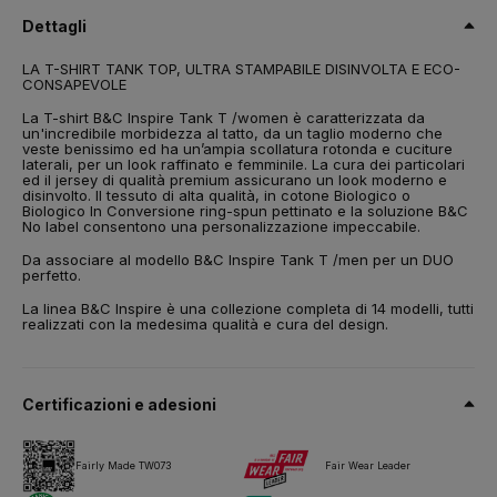
ring-spun
Dettagli
Taglia
LA T-SHIRT TANK TOP, ULTRA STAMPABILE DISINVOLTA E ECO-
XS,
S,
M,
L,
XL,
2XL
CONSAPEVOLE
Peso
La T-shirt B&C Inspire Tank T /women è caratterizzata da
140 g/m²
un'incredibile morbidezza al tatto, da un taglio moderno che
veste benissimo ed ha un’ampia scollatura rotonda e cuciture
laterali, per un look raffinato e femminile. La cura dei particolari
Imballaggio
ed il jersey di qualità premium assicurano un look moderno e
10 pz/pacco & 50 pz/cartone
disinvolto. Il tessuto di alta qualità, in cotone Biologico o
Biologico In Conversione ring-spun pettinato e la soluzione B&C
Istruzioni di lavaggio
No label consentono una personalizzazione impeccabile.
Da associare al modello B&C Inspire Tank T /men per un DUO
perfetto.
Tutti i nostri prodotti sono testati e approvati per tutte le tecniche
di stampa.
La linea B&C Inspire è una collezione completa di 14 modelli, tutti
realizzati con la medesima qualità e cura del design.
Scheda tecnica
Taglie e misure
Certificazioni e adesioni
Fairly Made TW073
Fair Wear Leader