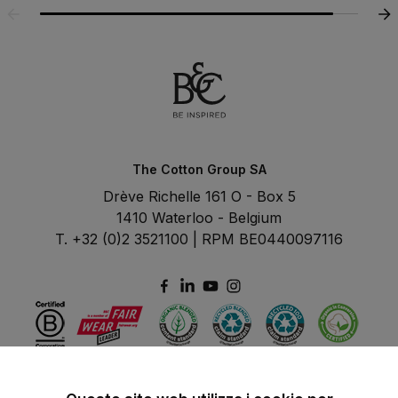
The Cotton Group SA
Drève Richelle 161 O - Box 5
1410 Waterloo - Belgium
T. +32 (0)2 3521100 | RPM BE0440097116