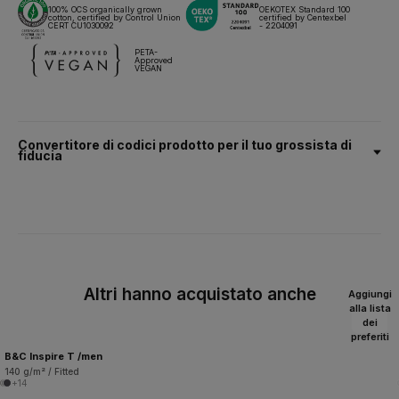
100% OCS organically grown
OEKOTEX Standard 100
cotton, certified by Control Union
certified by Centexbel
CERT CU1030092
- 2204091
PETA-
Approved
VEGAN
Convertitore di codici prodotto per il tuo grossista di
fiducia
Altri hanno acquistato anche
Aggiungi
alla lista
dei
preferiti
B&C Inspire T /men
140 g/m² / Fitted
+14