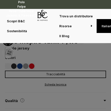
Polo
Felpe
Reset Outerwear
Jackets & Fleeces
Trova un distributore
Scopri B&C
Risorse
Italia
T-shirt
T-shirt
B&C Inspire Tank T /women
Sostenibilità
TW073
Il Blog
Duo concept
B&C Inspire Tank T /women
Single jersey
Colori
Tracciabilità
001
002
008
620
007
WHITE
BLACK
COBALT BLUE
SPORT GREY
FIRE RED
Scheda tecnica
Qualità
100% cotone - Biologico o Biologico In Conversione pettinato