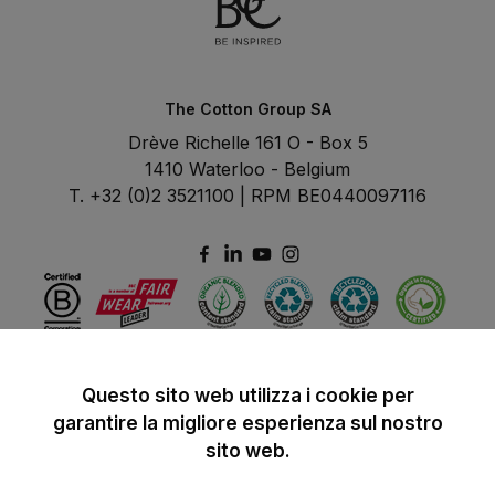
The Cotton Group SA
Drève Richelle 161 O - Box 5
1410 Waterloo - Belgium
T. +32 (0)2 3521100 | RPM BE0440097116
Questo sito web utilizza i cookie per
garantire la migliore esperienza sul nostro
sito web.