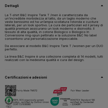
ring-spun
Dettagli
Taglia
La T-shirt B&C Inspire Tank T /men è caratterizzata da
S,
M,
L,
XL,
2XL,
3XL
un'incredibile morbidezza al tatto, da un taglio moderno che
veste benissimo ed ha un’ampia scollatura rotonda e cuciture
Peso
laterali, per un look sportivo. La cura dei particolari ed il jersey di
140 g/m²
qualità premium assicurano un look moderno e disinvolto. Il
tessuto di alta qualità, in cotone Biologico o Biologico In
Conversione ring-spun pettinato e la soluzione B&C No label
Imballaggio
consentono una personalizzazione impeccabile.
10 pz/pacco & 50 pz/cartone
Da associare al modello B&C Inspire Tank T /women per un DUO
Istruzioni di lavaggio
perfetto.
La linea B&C Inspire è una collezione completa di 14 modelli, tutti
realizzati con la medesima qualità e cura del design.
Tutti i nostri prodotti sono testati e approvati per tutte le tecniche
di stampa.
Certificazioni e adesioni
Scheda tecnica
Taglie e misure
Fairly Made TM072
Fair Wear Leader
100% OCS organically grown
OEKOTEX Standard 100
cotton, certified by Control Union
certified by Centexbel
CERT CU1030092
- 2204091