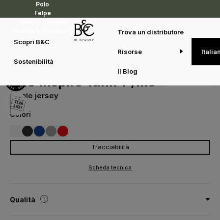
Polo
Felpe
Reset Outerwear
Jackets & Fleeces
Trova un distributore
Scopri B&C
Risorse
Italia
T-shirt
T-shirt
B&C Inspire Tank T /men
Sostenibilità
TM072
Il Blog
Duo concept
B&C Inspire Tank T /men
Single jersey
Colori
Tracciabilità
001
002
008
620
007
WHITE
BLACK
COBALT BLUE
SPORT GREY
FIRE RED
Scheda tecnica
Qualità
100% cotone - Biologico o Biologico In Conversione pettinato