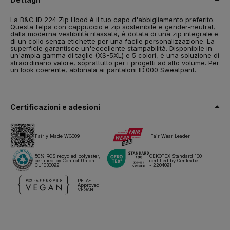
Taglia
La B&C ID 224 Zip Hood è il tuo capo d'abbigliamento preferito.
XS,
S,
M,
L,
XL,
2XL,
3XL,
4XL*,
5XL*
Questa felpa con cappuccio e zip sostenibile e gender-neutral,
dalla moderna vestibilità rilassata, è dotata di una zip integrale e
Peso
di un collo senza etichette per una facile personalizzazione. La
280 g/m²
superficie garantisce un'eccellente stampabilità. Disponibile in
un'ampia gamma di taglie (XS-5XL) e 5 colori, è una soluzione di
straordinario valore, soprattutto per i progetti ad alto volume. Per
Imballaggio
un look coerente, abbinala ai pantaloni ID.000 Sweatpant.
10 pz/pacco & 30 pz/cartone
Istruzioni di lavaggio
Certificazioni e adesioni
Tutti i nostri prodotti sono testati e approvati per tutte le tecniche
di stampa.
Fairly Made WG009
Fair Wear Leader
Scheda tecnica
Taglie e misure
50% RCS recycled polyester,
OEKOTEX Standard 100
certified by Control Union
certified by Centexbel
CU1030092
- 2204091
PETA-
Approved
VEGAN