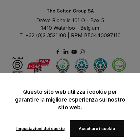
The Cotton Group SA
Drève Richelle 161 O - Box 5
1410 Waterloo - Belgium
T. +32 (0)2 3521100 | RPM BE0440097116
Questo sito web utilizza i cookie per
garantire la migliore esperienza sul nostro
sito web.
Impostazioni dei cookie
Accettare i cookie
© 2024 B&C All rights reserved
B&C General Sales Conditions
Privacy Policy
Image Policy
Cookies
Aggiungi alla lista dei preferiti