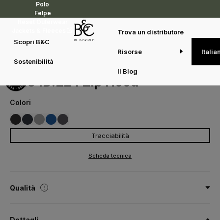
Polo
Felpe
Reset Outerwear
Jackets & Fleeces
Trova un distributore
Scopri B&C
Risorse
Italia
Felpe
Essenziali di tutti i giorni
B&C ID.224 Zip Hood
Sostenibilità
WG009
Il Blog
B&C ID.224 Zip Hood
Colori
Tracciabilità
002
003
620
450
670
BLACK
NAVY
SPORT GREY
ROYAL BLUE
DARK GREY
Scheda tecnica
Qualità
50% cotone pre-ristretto e pettinato / 50% poliestere riciclato -
certificato RCS
Dettagli