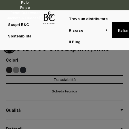
Polo
Felpe
Reset Outerwear
Jackets & Fleeces
Trova un distributore
Scopri B&C
Risorse
Italia
Felpe
Essenziali di tutti i giorni
B&C ID.000 Sweatpant /kids
Sostenibilità
BK001
Il Blog
B&C ID.000 Sweatpant /kids
Colori
Tracciabilità
002
003
620
BLACK
NAVY
SPORT GREY
Scheda tecnica
Qualità
80% cotone pre-ristretto e pettinato /20% poliestere riciclato -
certificato RCS
Dettagli