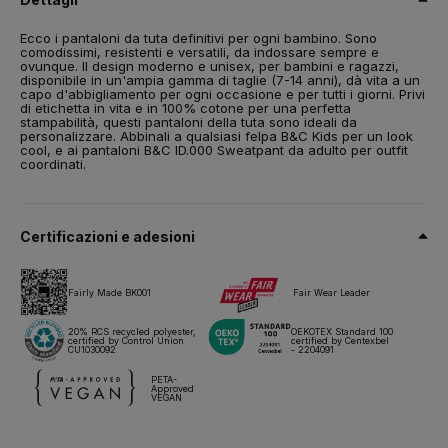
Taglia
Ecco i pantaloni da tuta definitivi per ogni bambino. Sono
7-8,
9-11,
12-13
comodissimi, resistenti e versatili, da indossare sempre e
ovunque. Il design moderno e unisex, per bambini e ragazzi,
Peso
disponibile in un'ampia gamma di taglie (7-14 anni), dà vita a un
280 g/m²
capo d'abbigliamento per ogni occasione e per tutti i giorni. Privi
di etichetta in vita e in 100% cotone per una perfetta
stampabilità, questi pantaloni della tuta sono ideali da
Imballaggio
personalizzare. Abbinali a qualsiasi felpa B&C Kids per un look
5 pz/pacco & 30 pz/cartone
cool, e ai pantaloni B&C ID.000 Sweatpant da adulto per outfit
coordinati.
Istruzioni di lavaggio
Tutti i nostri prodotti sono testati e approvati per tutte le tecniche
Certificazioni e adesioni
di stampa.
Fairly Made BK001
Fair Wear Leader
Scheda tecnica
Taglie e misure
20% RCS recycled polyester,
OEKOTEX Standard 100
certified by Control Union
certified by Centexbel
CU1030092
- 2204091
PETA-
Approved
VEGAN