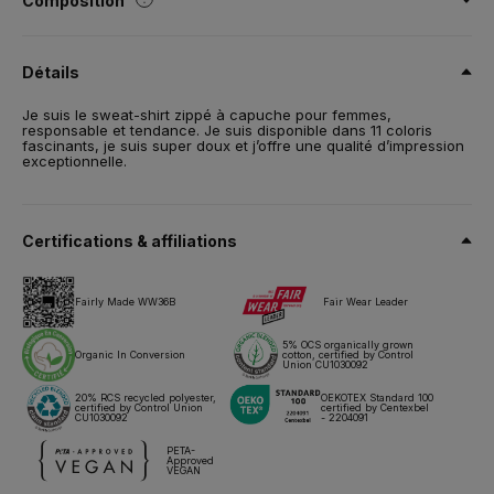
Composition
80% Coton peigné ring-spun - mélange Biologique, OCS et
Biologique En Conversion, certifié / 20% Polyester Recyclé -
Détails
certifié RCS. French Terry.
Taille
Je suis le sweat-shirt zippé à capuche pour femmes,
responsable et tendance. Je suis disponible dans 11 coloris
XS,
S,
M,
L,
XL,
2XL
fascinants, je suis super doux et j’offre une qualité d’impression
exceptionnelle.
Poids
280 g/m²
Emballage
Certifications & affiliations
5 pces/polybag & 20 pces/carton
Conseils d'entretien
Fairly Made WW36B
Fair Wear Leader
Tous nos produits sont testés et approuvés pour toutes les
5% OCS organically grown
Organic In Conversion
cotton, certified by Control
techniques d'impression.
Union CU1030092
20% RCS recycled polyester,
OEKOTEX Standard 100
certified by Control Union
certified by Centexbel
Fiche technique
Tailles & mesures
CU1030092
- 2204091
PETA-
Approved
VEGAN