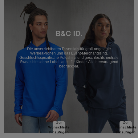
B&C ID.
Die unverzichtbaren Essentials für groß angelegte
Werbeaktionen und das Event-Merchandising.
Geschlechtsspezifische Poloshirts und geschlechtsneutrale
Sweatshirts ohne Label, auch für Kinder. Alle hervorragend
bedruckbar.
Zur
Zur
Wunschliste
Wunschliste
hinzufügen
hinzufügen