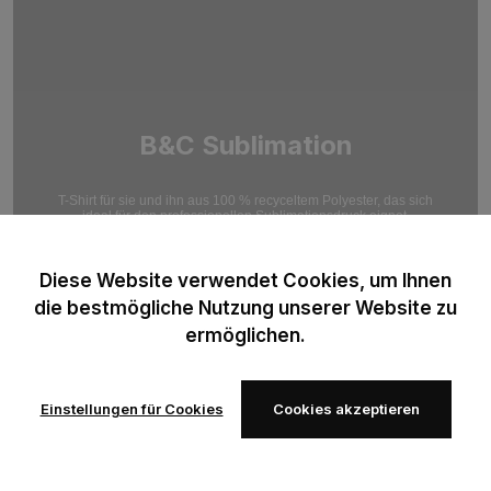
B&C Sublimation
T-Shirt für sie und ihn aus 100 % recyceltem Polyester, das sich
ideal für den professionellen Sublimationsdruck eignet.
Optimiert für hochauflösende Druckergebnisse.
Diese Website verwendet Cookies, um Ihnen
die bestmögliche Nutzung unserer Website zu
ermöglichen.
Einstellungen für Cookies
Cookies akzeptieren
Zur
Zur
Wunschliste
Wunschliste
hinzufügen
hinzufügen