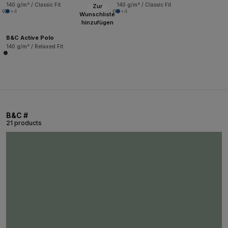
140 g/m² / Classic Fit
140 g/m² / Classic Fit
Zur
+4
+4
Wunschliste
hinzufügen
B&C Active Polo
140 g/m² / Relaxed Fit
B&C #
21 products