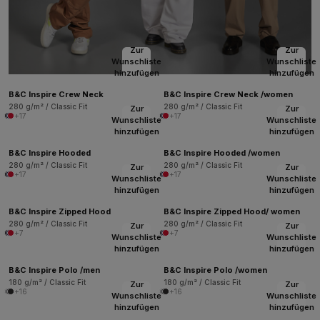
Zur
Zur
Wunschliste
Wunschliste
hinzufügen
hinzufügen
B&C Inspire Crew Neck
B&C Inspire Crew Neck /women
280 g/m² / Classic Fit
280 g/m² / Classic Fit
Zur
Zur
+17
+17
Wunschliste
Wunschliste
hinzufügen
hinzufügen
B&C Inspire Hooded
B&C Inspire Hooded /women
280 g/m² / Classic Fit
280 g/m² / Classic Fit
Zur
Zur
+17
+17
Wunschliste
Wunschliste
hinzufügen
hinzufügen
B&C Inspire Zipped Hood
B&C Inspire Zipped Hood/ women
280 g/m² / Classic Fit
280 g/m² / Classic Fit
Zur
Zur
+7
+7
Wunschliste
Wunschliste
hinzufügen
hinzufügen
B&C Inspire Polo /men
B&C Inspire Polo /women
180 g/m² / Classic Fit
180 g/m² / Classic Fit
Zur
Zur
+16
+16
Wunschliste
Wunschliste
hinzufügen
hinzufügen