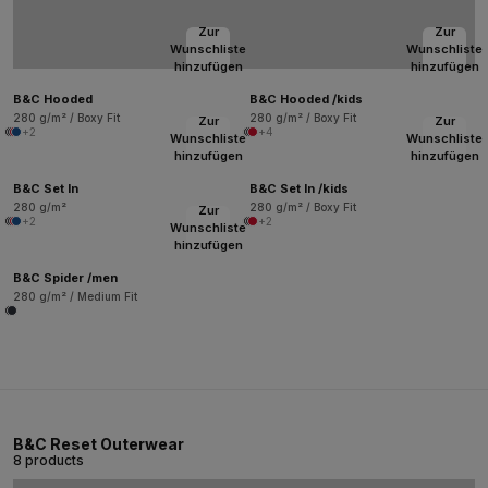
Zur
Zur
Wunschliste
Wunschliste
hinzufügen
hinzufügen
B&C Hooded
B&C Hooded /kids
280 g/m² / Boxy Fit
280 g/m² / Boxy Fit
Zur
Zur
+2
+4
Wunschliste
Wunschliste
hinzufügen
hinzufügen
B&C Set In
B&C Set In /kids
280 g/m²
280 g/m² / Boxy Fit
Zur
+2
+2
Wunschliste
hinzufügen
B&C Spider /men
280 g/m² / Medium Fit
B&C Reset Outerwear
8 products