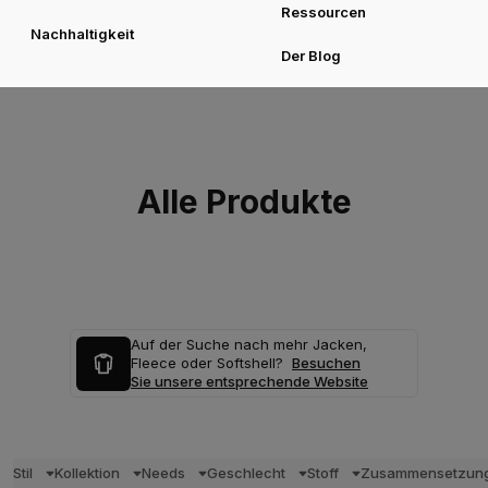
Ressourcen
Nachhaltigkeit
Der Blog
Alle Produkte
Auf der Suche nach mehr Jacken,
Fleece oder Softshell?
Besuchen
Sie unsere entsprechende Website
Stil
Kollektion
Needs
Geschlecht
Stoff
Zusammensetzun