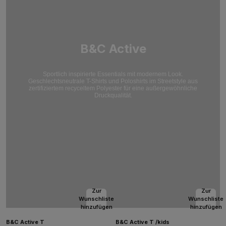
B&C Active
Sportlich inspirierte Essentials mit modernem Look.
Geschlechtsneutrale T-Shirts und Poloshirts im Streetstyle aus
zertifiziertem recyceltem Polyester für eine außergewöhnliche
Druckqualität.
Zur
Zur
Wunschliste
Wunschliste
hinzufügen
hinzufügen
B&C Active T
B&C Active T /kids