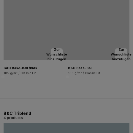
Zur
Zur
Wunschliste
Wunschliste
hinzufügen
hinzufügen
B&C Base-Ball /kids
B&C Base-Ball
185 g/m² / Classic Fit
185 g/m² / Classic Fit
B&C Triblend
4 products