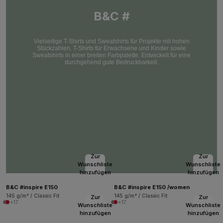
B&C #
Vielseitige T-Shirts und Sweatshirts für Projekte mit hohen
Stückzahlen. T-Shirts für Erwachsene und Kinder sowie
Sweatshirts in einer breiten Farbpalette. Entwickelt für eine
durchgehend gute Bedruckbarkeit.
Zur
Zur
Wunschliste
Wunschliste
hinzufügen
hinzufügen
B&C #inspire E150
B&C #inspire E150 /women
145 g/m² / Classic Fit
145 g/m² / Classic Fit
Zur
Zur
+17
+17
Wunschliste
Wunschliste
hinzufügen
hinzufügen