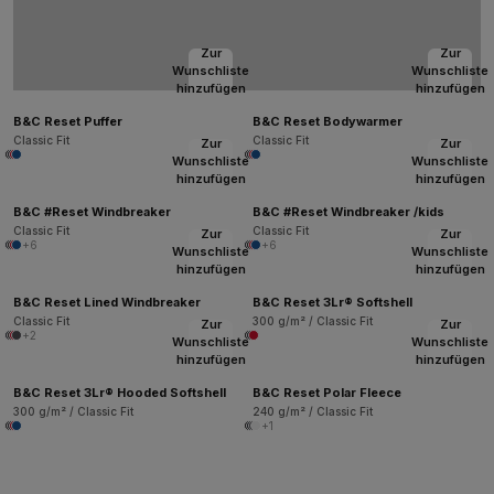
Zur
Zur
Wunschliste
Wunschliste
hinzufügen
hinzufügen
B&C Reset Puffer
B&C Reset Bodywarmer
Classic Fit
Classic Fit
Zur
Zur
Wunschliste
Wunschliste
hinzufügen
hinzufügen
B&C #Reset Windbreaker
B&C #Reset Windbreaker /kids
Classic Fit
Classic Fit
Zur
Zur
+6
+6
Wunschliste
Wunschliste
hinzufügen
hinzufügen
B&C Reset Lined Windbreaker
B&C Reset 3Lr® Softshell
Classic Fit
300 g/m² / Classic Fit
Zur
Zur
+2
Wunschliste
Wunschliste
hinzufügen
hinzufügen
B&C Reset 3Lr® Hooded Softshell
B&C Reset Polar Fleece
300 g/m² / Classic Fit
240 g/m² / Classic Fit
+1