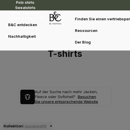
Polo shirts
Sweatshirts
Reset Outerwear
Jackets & Fleeces
Finden Sie einen vertriebspar
B&C entdecken
Ressourcen
Nachhaltigkeit
Der Blog
T-shirts
Auf der Suche nach mehr Jacken,
Fleece oder Softshell?
Besuchen
Sie unsere entsprechende Website
Kollektion
1 ausgewählt