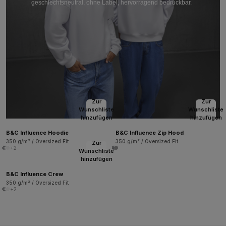
geschlechtsneutral, ohne Label, hervorragend bedruckbar.
Zur
Zur
Wunschliste
Wunschliste
hinzufügen
hinzufügen
B&C Influence Hoodie
B&C Influence Zip Hood
350 g/m² / Oversized Fit
350 g/m² / Oversized Fit
Zur
+2
Wunschliste
hinzufügen
B&C Influence Crew
350 g/m² / Oversized Fit
+2