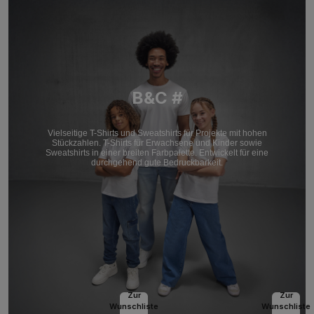
B&C #
Vielseitige T-Shirts und Sweatshirts für Projekte mit hohen
Stückzahlen. T-Shirts für Erwachsene und Kinder sowie
Sweatshirts in einer breiten Farbpalette. Entwickelt für eine
durchgehend gute Bedruckbarkeit.
Zur
Zur
Wunschliste
Wunschliste