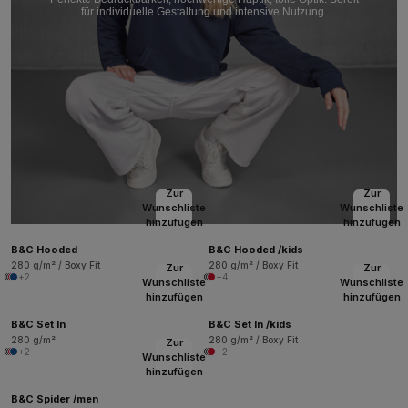
für individuelle Gestaltung und intensive Nutzung.
Zur
Zur
Wunschliste
Wunschliste
hinzufügen
hinzufügen
B&C Hooded
B&C Hooded /kids
280 g/m² / Boxy Fit
280 g/m² / Boxy Fit
Zur
Zur
+2
+4
Wunschliste
Wunschliste
hinzufügen
hinzufügen
B&C Set In
B&C Set In /kids
280 g/m²
280 g/m² / Boxy Fit
Zur
+2
+2
Wunschliste
hinzufügen
B&C Spider /men