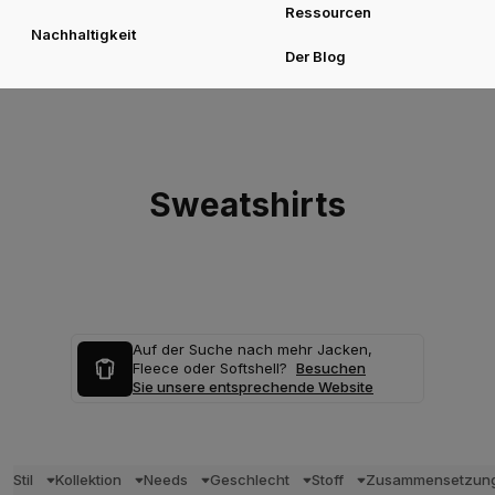
Ressourcen
Nachhaltigkeit
Der Blog
Sweatshirts
Auf der Suche nach mehr Jacken,
Fleece oder Softshell?
Besuchen
Sie unsere entsprechende Website
Stil
Kollektion
Needs
Geschlecht
Stoff
Zusammensetzun