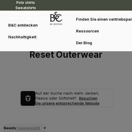
Polo shirts
Sweatshirts
Reset Outerwear
Jackets & Fleeces
Finden Sie einen vertriebspar
B&C entdecken
Ressourcen
Nachhaltigkeit
Der Blog
Reset Outerwear
Auf der Suche nach mehr Jacken,
Fleece oder Softshell?
Besuchen
Sie unsere entsprechende Website
Needs
1 ausgewählt