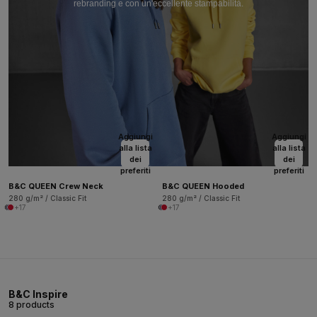
rebranding e con un'eccellente stampabilità.
Aggiungi
Aggiungi
alla lista
alla lista
dei
dei
preferiti
preferiti
B&C QUEEN Crew Neck
B&C QUEEN Hooded
280 g/m² / Classic Fit
280 g/m² / Classic Fit
+17
+17
B&C Inspire
8 products