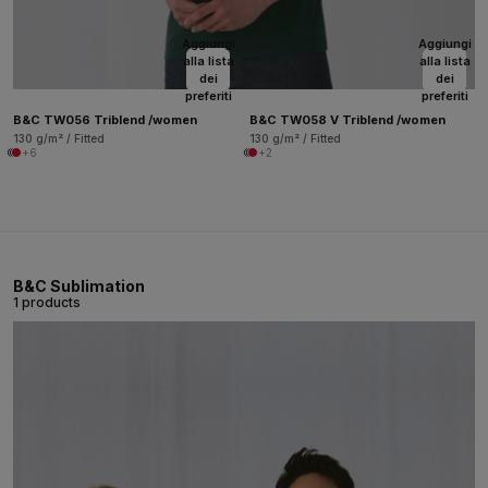
Aggiungi
Aggiungi
alla lista
alla lista
dei
dei
preferiti
preferiti
B&C TW056 Triblend /women
B&C TW058 V Triblend /women
130 g/m² / Fitted
130 g/m² / Fitted
+6
+2
B&C Sublimation
1 products