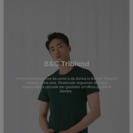
B&C Triblend
T-shirt contemporanee da uomo e da donna in tessuto Triblend,
morbido come seta. Realizzate seguendo standard
responsabili e pensate per garantire un'ottima qualità di
stampa.