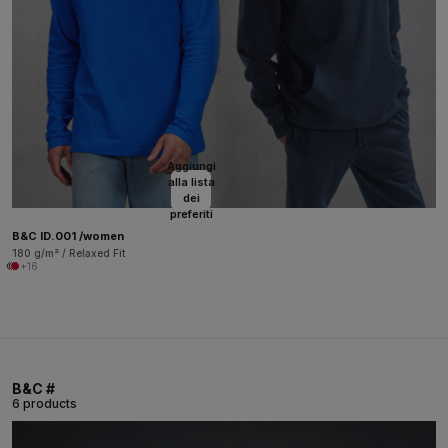
Aggiungi
alla lista
dei
preferiti
B&C ID.001 /women
180 g/m² / Relaxed Fit
+16
B&C #
6 products