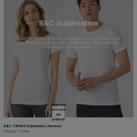
B&C Sublimation
T-shirt da uomo e da donna in poliestere 100% riciclato, ideali
per la stampa professionale a sublimazione. Ottimizzate per
risultati ad alta risoluzione.
Aggiungi
alla lista
dei
preferiti
B&C TW063 Sublimation /women
140 g/m² / Fitted