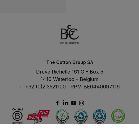
B&C Colour Card
B&C Colour Card
pdf
The Cotton Group SA
Drève Richelle 161 O - Box 5
1410 Waterloo - Belgium
T. +32 (0)2 3521100 | RPM BE0440097116