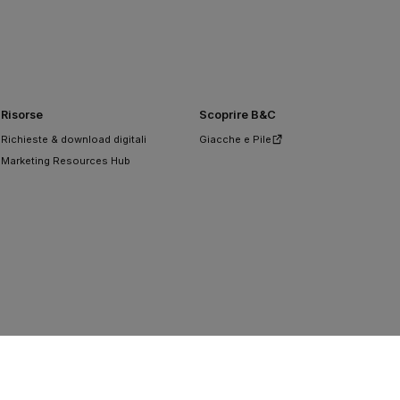
Risorse
Scoprire B&C
Richieste & download digitali
Giacche e Pile
Marketing Resources Hub