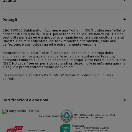
Qualità
100% poliestere riciclato - certificato RCS
Dettagli
Taglia
XS,
S,
M,
L,
XL,
2XL
B&C TW063 Sublimation /women è una T-shirt in 100% poliestere “effetto
cotone” di alta qualità, IDEALE per la tecnica della SUBLIMAZIONE. Ha una
Peso
vestibilità perfetta ed è a girocollo, a maniche corte e con cuciture laterali.
140 g/m²
Questa T-shirt in poliestere, dal look moderno e femminile, cade alla
perfezione, è comodissima ed è estremamente versatile.
Imballaggio
Naturalmente, questa T-shirt è ideale per la tecnica di stampa della
10 pz/pacco & 50 pz/cartone
sublimazione, ma grazie alla superficie liscia e regolare del tessuto,
consente l’utilizzo di qualsiasi tecnica di stampa. Offre inoltre la soluzione
Istruzioni di lavaggio
“B&C No Label” per un perfetto rebranding. Disponibile in un’ampia gamma
di taglie a prezzi estremamente convenienti.
Da associare al modello B&C TM062 Sublimation/men per un DUO
perfetto.
Tutti i nostri prodotti sono testati e approvati per tutte le tecniche di
stampa.
Scheda tecnica
Taglie e misure
Certificazioni e adesioni
100% RCS recycled polyester, certified
Fairly Made TW063
by Control Union CU1030092
OEKOTEX Standard 100
Fair Wear Leader
certified by Centexbel -