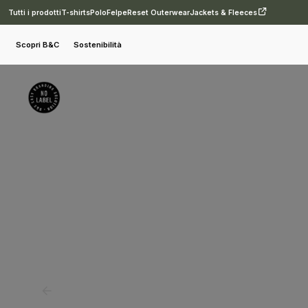
Tutti i prodotti
T-shirts
Polo
Felpe
Reset Outerwear
Jackets & Fleeces
T-shirt
B&C Sublimation
B&C TW063 Sublimation /women
Scopri B&C
Sostenibilità