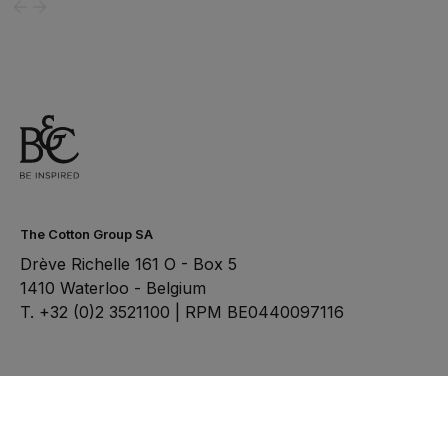
The Cotton Group SA
Drève Richelle 161 O - Box 5
1410 Waterloo - Belgium
T. +32 (0)2 3521100 | RPM BE0440097116