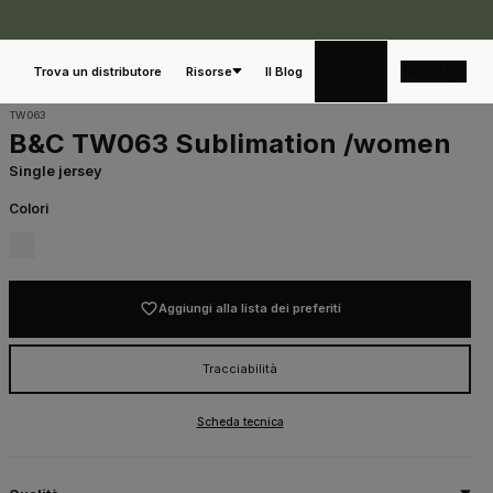
Italiano
Trova un distributore
Risorse
Il Blog
TW063
B&C TW063 Sublimation /women
Single jersey
Colori
001
WHITE
Aggiungi alla lista dei preferiti
Tracciabilità
Scheda tecnica