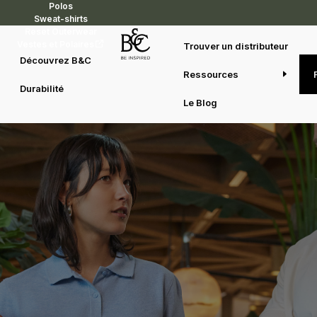
Polos
Sweat-shirts
Reset Outerwear
Vestes et Polaires
Trouver un distributeur
Découvrez B&C
Conçu pour le mouvement
Ressources
Durabilité
Teamwear
Le Blog