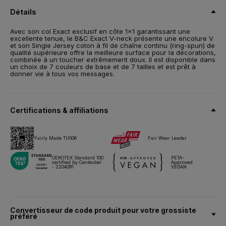
Détails
Taille
S,
M,
L,
XL,
2XL
Avec son col Exact exclusif en côte 1x1 garantissant une
excellente tenue, le B&C Exact V-neck présente une encolure V
Poids
et son Single Jersey coton à fil de chaîne continu (ring-spun) de
145 g/m²
qualité supérieure offre la meilleure surface pour la décorations,
combinée à un toucher extrêmement doux. Il est disponible dans
un choix de 7 couleurs de base et de 7 tailles et est prêt à
Emballage
donner vie à tous vos messages.
10 pces/polybag & 100 pces/carton
Conseils d'entretien
Certifications & affiliations
Tous nos produits sont testés et approuvés pour toutes les
techniques d'impression.
Fairly Made TU006
Fair Wear Leader
Fiche technique
Tailles & mesures
OEKOTEX Standard 100
PETA-
certified by Centexbel
Approved
- 2204091
VEGAN
Convertisseur de code produit pour votre grossiste
préféré