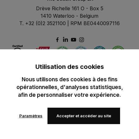
Drève Richelle 161 O - Box 5
1410 Waterloo - Belgium
T. +32 (0)2 3521100 | RPM BE0440097116
Utilisation des cookies
Nous utilisons des cookies à des fins
opérationnelles, d'analyses statistiques,
afin de personnaliser votre expérience.
Paramètres
Accepter et accéder au site
© 2024 B&C All rights reserved
B&C General Sales Conditions
Privacy Policy
Image Policy
Cookies
Ajouter à mes favoris