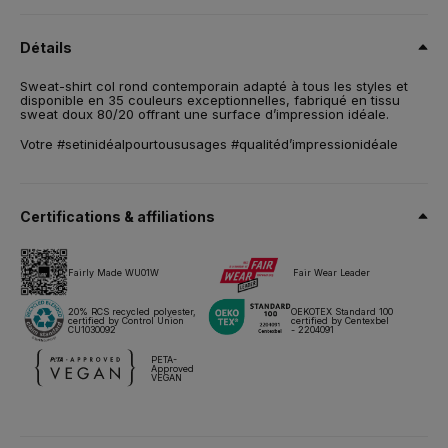
80 % coton prérétréci à fil de chaîne continu / 20 % Polyester
Recyclé - certifié RCS. French Terry.
Détails
Taille
Sweat-shirt col rond contemporain adapté à tous les styles et
XS,
S,
M,
L,
XL,
2XL,
3XL,
4XL*,
5XL*
disponible en 35 couleurs exceptionnelles, fabriqué en tissu
sweat doux 80/20 offrant une surface d’impression idéale.
Poids
280 g/m²
Votre #setinidéalpourtoususages #qualitéd’impressionidéale
Emballage
5 pces/polybag & 30 pces/carton
Certifications & affiliations
Conseils d'entretien
Fairly Made WU01W
Fair Wear Leader
Tous nos produits sont testés et approuvés pour toutes les
techniques d'impression.
20% RCS recycled polyester,
OEKOTEX Standard 100
certified by Control Union
certified by Centexbel
CU1030092
- 2204091
Fiche technique
Tailles & mesures
PETA-
Approved
VEGAN