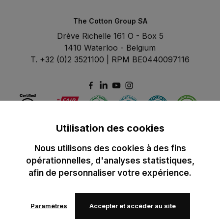
The Cotton Group SA
Drève Richelle 161 O - Box 5
1410 Waterloo - Belgium
T. +32 (0)2 3521100 | RPM BE0440097116
Utilisation des cookies
Nous utilisons des cookies à des fins
opérationnelles, d'analyses statistiques,
afin de personnaliser votre expérience.
Paramètres
Accepter et accéder au site
© 2024 B&C All rights reserved
B&C General Sales Conditions
Privacy Policy
Image Policy
Cookies