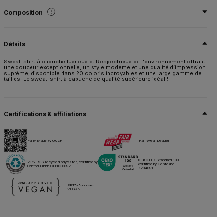
Composition
80% coton pré-rétréci ring-spun , peigné - 20% Polyester Recyclé - certifié
RCS)
Détails
Taille
XS,
S,
M,
L,
XL,
2XL,
3XL,
4XL*
Sweat-shirt à capuche luxueux et Respectueux de l'environnement offrant
une douceur exceptionnelle, un style moderne et une qualité d’impression
suprême, disponible dans 20 coloris incroyables et une large gamme de
Poids
tailles. Le sweat-shirt à capuche de qualité supérieure idéal !
280 g/m²
Emballage
5 pces/polybag & 20 pces/carton
Certifications & affiliations
Conseils d'entretien
Fairly Made WU02K
Fair Wear Leader
Tous nos produits sont testés et approuvés pour toutes les techniques
d'impression.
OEKOTEX Standard 100
20% RCS recycled polyester, certified by
certified by Centexbel -
Control Union CU1030092
2204091
Fiche technique
Tailles & mesures
PETA-Approved
VEGAN