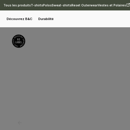
Tous les produits
T-shirts
Polos
Sweat-shirts
Reset Outerwear
Vestes et Polaires
Sweat-shirts
B&C Royal
B&C KING Hooded
Découvrez B&C
Durabilité