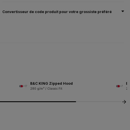
Convertisseur de code produit pour votre grossiste préféré
B&C KING Zipped Hood
B
+17
+7
280 g/m² / Classic Fit
28