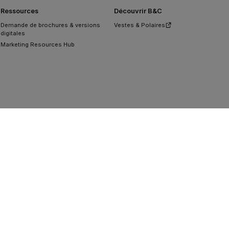
Ressources
Découvrir B&C
Demande de brochures & versions
Vestes & Polaires
digitales
Marketing Resources Hub