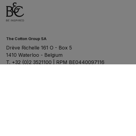
The Cotton Group SA
Drève Richelle 161 O - Box 5
1410 Waterloo - Belgium
T. +32 (0)2 3521100 | RPM BE0440097116