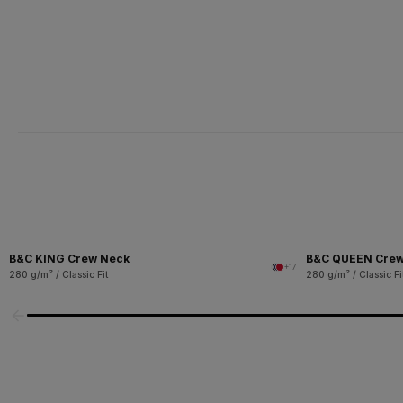
B&C KING Crew Neck
B&C QUEEN Crew
+17
280 g/m² / Classic Fit
280 g/m² / Classic Fi