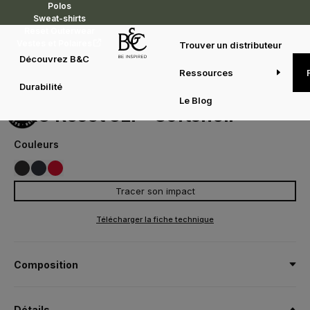
Polos
Sweat-shirts
Reset Outerwear
Vestes et Polaires
Trouver un distributeur
Découvrez B&C
Ressources
Reset Outerwear
Fibres certifiées
B&C Reset 3Lr® Softshell
Durabilité
JG005
Le Blog
B&C Reset 3Lr® Softshell
Couleurs
Tracer son impact
002
003
004
BLACK
NAVY
RED
Télécharger la fiche technique
Composition
3Lr® - Tissu softshell entièrement recyclé 3 couches : 92%
polyester recyclé (certifié RCS), 5% menbrane TPU recyclé
Détails