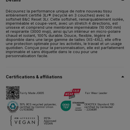
(polyuréthane thermoplastique), 3% élasthanne
Imperméabilité 10 000 mm; respirabilité 3 000 mvp; protection
Découvrez la performance unique de notre nouveau tissu
coupe-vent
entièrement certifié 3Lr® (recyclé en 3 couches) avec la
softshell B&C Reset 3Lr. Cette softshell, remarquablement isolée,
Revêtement déperlant DWR (Durable Water Repellent)
imperméable et coupe-vent, avec un stretch 4 directions, est
unisexe et comprend une membrane imperméable (10 000 mm)
Sans PFAS/produits fluorés – conforme au label OEKO-TEX®
et respirante (3000 mvp), ainsi qu'un intérieur en micro-polaire
STANDARD 100 (janvier 2024)
chaud et isolant, 100% durable. Douce, flexible, légère et
disponible dans une large gamme de tailles (XS-4XL), elle offre
une protection optimale pour les activités, le travail et un usage
Taille
quotidien. Conçue pour la personnalisation, elle est parfaitement
XS,
S,
M,
L,
XL,
2XL,
3XL,
4XL
imprimable et sans étiquette dans le cou pour une
personnalisation facile.
Poids
300 g/m²
Emballage
Certifications & affiliations
5 pces/polybag & 10 pces/carton
Conseils d'entretien
Fairly Made JG005
Fair Wear Leader
50% RCS recycled polyester,
OEKOTEX Standard 100
Tous nos produits sont testés et approuvés pour toutes les
certified by Control Union
certified by Centexbel
CU1030092
- 2204091
techniques d'impression.
PETA-
Approved
VEGAN
Fiche technique
Tailles & mesures